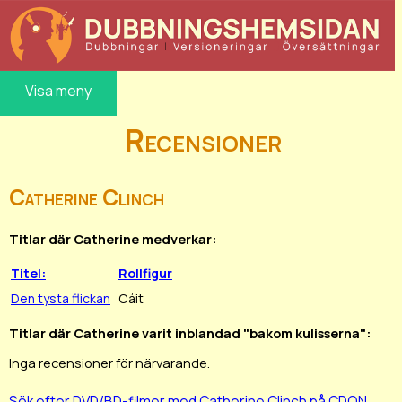
Visa meny
Recensioner
Catherine Clinch
Titlar där Catherine medverkar:
Titel:
Rollfigur
Den tysta flickan
Cáit
Titlar där Catherine varit inblandad "bakom kulisserna":
Inga recensioner för närvarande.
Sök efter DVD/BD-filmer med Catherine Clinch på CDON