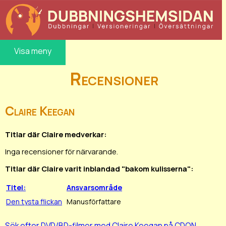
Visa meny
Recensioner
Claire Keegan
Titlar där Claire medverkar:
Inga recensioner för närvarande.
Titlar där Claire varit inblandad "bakom kulisserna":
Titel:
Ansvarsområde
Den tysta flickan
Manusförfattare
Sök efter DVD/BD-filmer med Claire Keegan på CDON