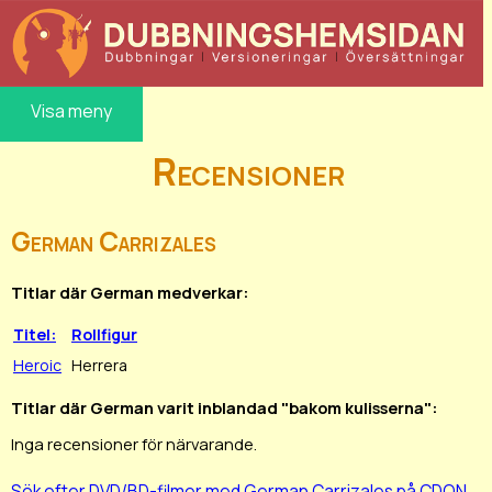
Visa meny
Recensioner
German Carrizales
Titlar där German medverkar:
Titel:
Rollfigur
Heroic
Herrera
Titlar där German varit inblandad "bakom kulisserna":
Inga recensioner för närvarande.
Sök efter DVD/BD-filmer med German Carrizales på CDON