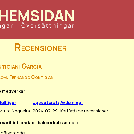
Recensioner
tigiani García
som: Fernando Contigiani
o medverkar:
Rollfigur
Uppdaterat:
Avdelning:
Arturo Nogueira
2024-02-29
Kortfattade recensioner
 varit inblandad "bakom kulisserna":
r närvarande.