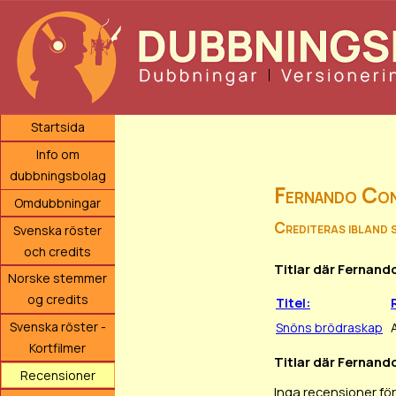
Startsida
Info om
dubbningsbolag
Fernando Con
Omdubbningar
Crediteras ibland 
Svenska röster
och credits
Titlar där Fernand
Norske stemmer
og credits
Titel:
Svenska röster -
Snöns brödraskap
Kortfilmer
Titlar där Fernando
Recensioner
Inga recensioner fö