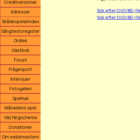
Creditversioner
Sök efter DVD/BD-fi
Adresser
Sök efter DVD/BD-fi
Skådespelarindex
Sångtextsregister
Ordlek
Gästbok
Forum
Frågesport
Intervjuer
Fotogalleri
Spelhall
Månadens spel
Välj färgschema
Donationer
Om webbmastern