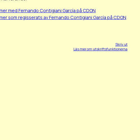
lmer med Fernando Contigiani García på CDON
lmer som regisserats av Fernando Contigiani García på CDON
Skriv ut
Läs mer om utskriftsfunktionerna