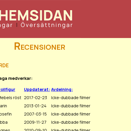
Recensioner
rde
Saga medverkar:
ollfigur
Uppdaterat:
Avdelning:
ebels röst
2017-02-23
Icke-dubbade filmer
arin
2013-01-24
Icke-dubbade filmer
osefin
2007-03-15
Icke-dubbade filmer
Ebba
2009-11-27
Icke-dubbade filmer
Agnes
2010-09-10
Icke-dubbade filmer