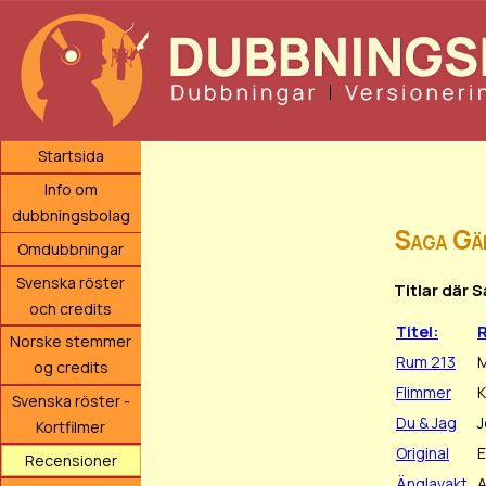
Startsida
Info om
dubbningsbolag
Saga Gä
Omdubbningar
Svenska röster
Titlar där 
och credits
Titel:
R
Norske stemmer
Rum 213
M
og credits
Flimmer
K
Svenska röster -
Du & Jag
J
Kortfilmer
Original
Recensioner
Änglavakt