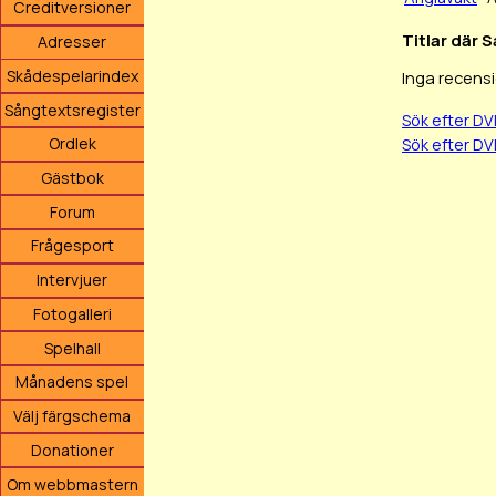
Creditversioner
Titlar där 
Adresser
Skådespelarindex
Inga recensi
Sångtextsregister
Sök efter D
Ordlek
Sök efter D
Gästbok
Forum
Frågesport
Intervjuer
Fotogalleri
Spelhall
Månadens spel
Välj färgschema
Donationer
Om webbmastern