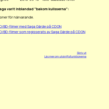
Saga varit inblandad "bakom kulisserna":
oner för närvarande.
VD/BD-filmer med Saga Gärde på CDON
VD/BD-filmer som regisserats av Saga Gärde på CDON
Skriv ut
Läs mer om utskriftsfunktionerna