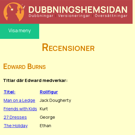
Visa meny
Recensioner
Edward Burns
Titlar där Edward medverkar:
Titel:
Rollfigur
Man on a Ledge
Jack Dougherty
Friends with Kids
Kurt
27 Dresses
George
The Holiday
Ethan