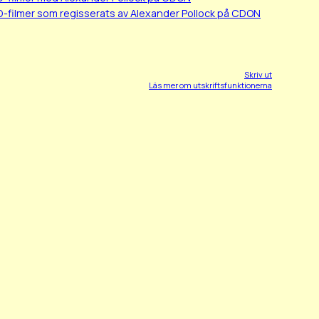
D-filmer som regisserats av Alexander Pollock på CDON
Skriv ut
Läs mer om utskriftsfunktionerna