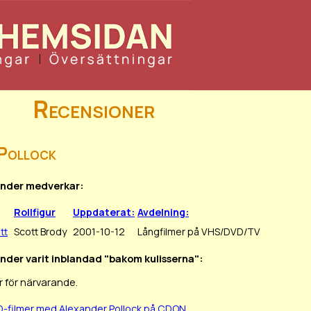
Recensioner
 Pollock
xander medverkar:
Rollfigur
Uppdaterat:
Avdelning:
tt
Scott Brody
2001-10-12
Långfilmer på VHS/DVD/TV
ander varit inblandad "bakom kulisserna":
 för närvarande.
D-filmer med Alexander Pollock på CDON