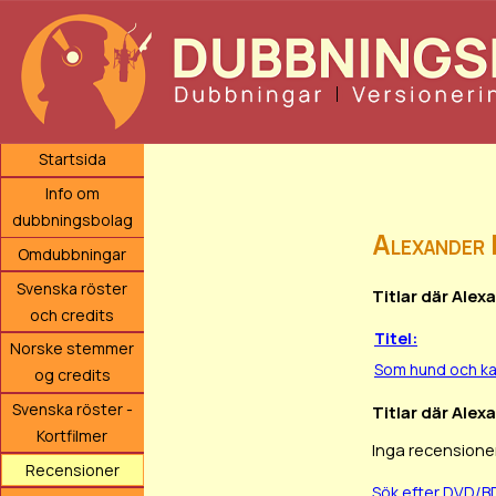
Startsida
Info om
dubbningsbolag
Alexander
Omdubbningar
Svenska röster
Titlar där Ale
och credits
Titel:
Norske stemmer
Som hund och ka
og credits
Svenska röster -
Titlar där Alex
Kortfilmer
Inga recensioner
Recensioner
Sök efter DVD/B