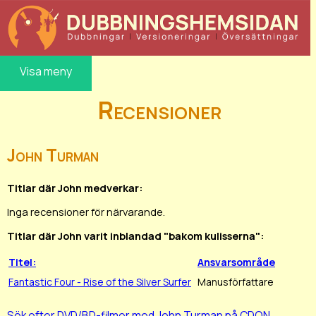
Visa meny
Recensioner
John Turman
Titlar där John medverkar:
Inga recensioner för närvarande.
Titlar där John varit inblandad "bakom kulisserna":
Titel:
Ansvarsområde
Fantastic Four - Rise of the Silver Surfer
Manusförfattare
Sök efter DVD/BD-filmer med John Turman på CDON