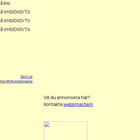
å bio
 på VHS/DVD/TV
 på VHS/DVD/TV
 på VHS/DVD/TV
Skriv ut
tskriftsfunktionerna
Vill du annonsera här?
Kontakta
webbmastern