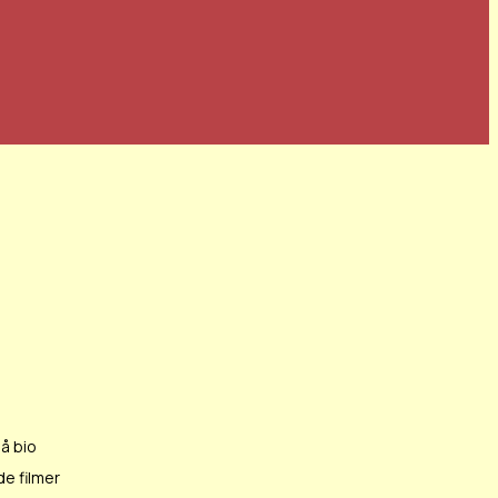
å bio
e filmer