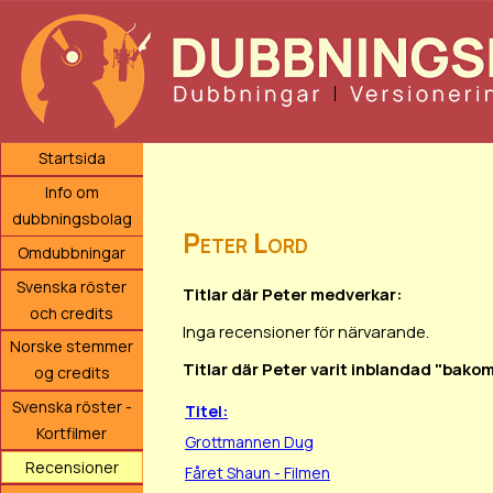
Startsida
Info om
dubbningsbolag
Peter Lord
Omdubbningar
Svenska röster
Titlar där Peter medverkar:
och credits
Inga recensioner för närvarande.
Norske stemmer
Titlar där Peter varit inblandad "bakom
og credits
Svenska röster -
Titel:
Kortfilmer
Grottmannen Dug
Recensioner
Fåret Shaun - Filmen