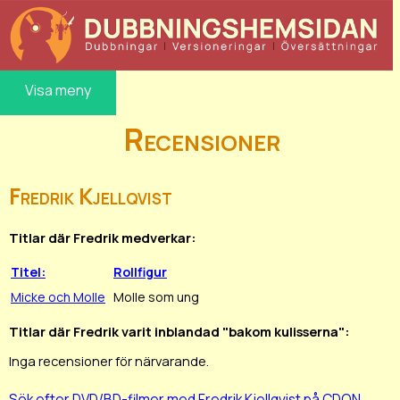
Visa meny
Recensioner
Fredrik Kjellqvist
Titlar där Fredrik medverkar:
Titel:
Rollfigur
Micke och Molle
Molle som ung
Titlar där Fredrik varit inblandad "bakom kulisserna":
Inga recensioner för närvarande.
Sök efter DVD/BD-filmer med Fredrik Kjellqvist på CDON