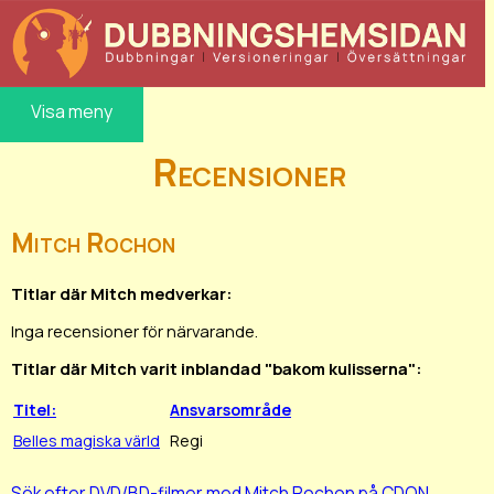
Visa meny
Recensioner
Mitch Rochon
Titlar där Mitch medverkar:
Inga recensioner för närvarande.
Titlar där Mitch varit inblandad "bakom kulisserna":
Titel:
Ansvarsområde
Belles magiska värld
Regi
Sök efter DVD/BD-filmer med Mitch Rochon på CDON