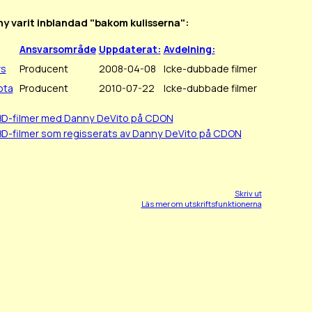
ny varit inblandad "bakom kulisserna":
Ansvarsområde
Uppdaterat:
Avdelning:
rs
Producent
2008-04-08
Icke-dubbade filmer
ota
Producent
2010-07-22
Icke-dubbade filmer
BD-filmer med Danny DeVito på CDON
BD-filmer som regisserats av Danny DeVito på CDON
Skriv ut
Läs mer om utskriftsfunktionerna