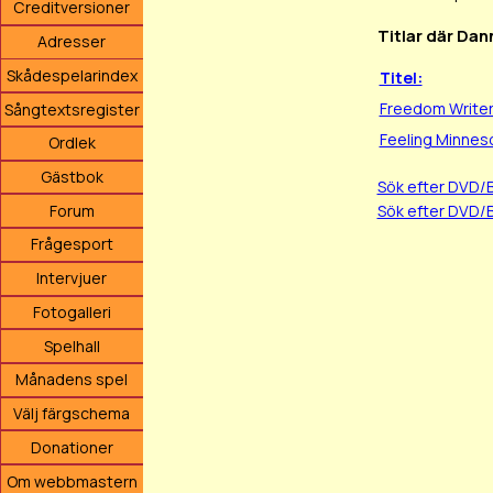
Creditversioner
Titlar där Dan
Adresser
Skådespelarindex
Titel:
Freedom Write
Sångtextsregister
Feeling Minnes
Ordlek
Gästbok
Sök efter DVD/
Forum
Sök efter DVD/
Frågesport
Intervjuer
Fotogalleri
Spelhall
Månadens spel
Välj färgschema
Donationer
Om webbmastern