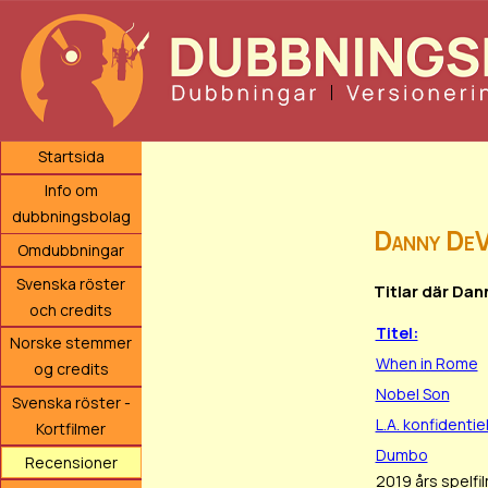
Startsida
Info om
dubbningsbolag
Danny DeV
Omdubbningar
Svenska röster
Titlar där Da
och credits
Titel:
Norske stemmer
When in Rome
og credits
Nobel Son
Svenska röster -
L.A. konfidentiel
Kortfilmer
Dumbo
Recensioner
2019 års spelfi