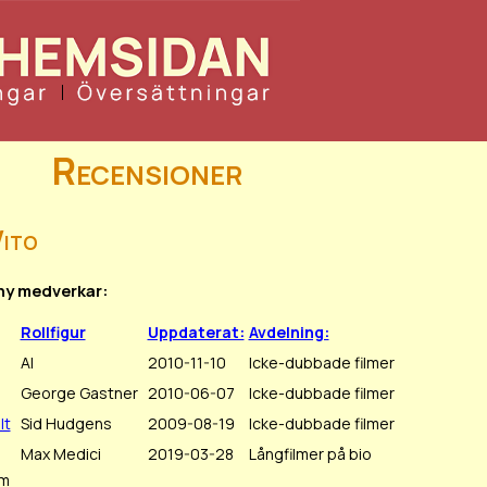
Recensioner
ito
nny medverkar:
Rollfigur
Uppdaterat:
Avdelning:
Al
2010-11-10
Icke-dubbade filmer
George Gastner
2010-06-07
Icke-dubbade filmer
lt
Sid Hudgens
2009-08-19
Icke-dubbade filmer
Max Medici
2019-03-28
Långfilmer på bio
lm