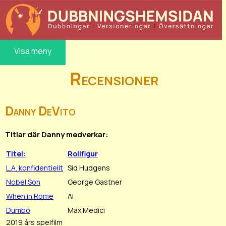
Visa meny
Recensioner
Danny DeVito
Titlar där Danny medverkar:
Titel:
Rollfigur
L.A. konfidentiellt
Sid Hudgens
Nobel Son
George Gastner
When in Rome
Al
Dumbo
Max Medici
2019 års spelfilm