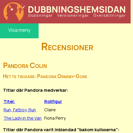
Visa meny
Recensioner
Pandora Colin
Hette tidigare: Pandora Ormsby-Gore
Titlar där Pandora medverkar:
Titel:
Rollfigur
Run, Fatboy, Run
Claire
The Lady in the Van
Fiona Perry
Titlar där Pandora varit inblandad "bakom kulisserna":