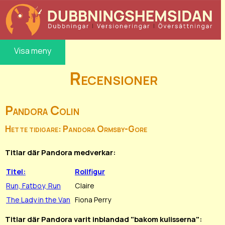
Visa meny
Recensioner
Pandora Colin
Hette tidigare: Pandora Ormsby-Gore
Titlar där Pandora medverkar:
Titel:
Rollfigur
Run, Fatboy, Run
Claire
The Lady in the Van
Fiona Perry
Titlar där Pandora varit inblandad "bakom kulisserna":