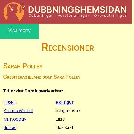
Visa meny
Recensioner
Sarah Polley
Crediteras ibland som: Sara Polley
Titlar där Sarah medverkar:
Titel:
Rollfigur
Stories We Tell
övriga röster
Mr. Nobody
Elise
Splice
Elsa Kast