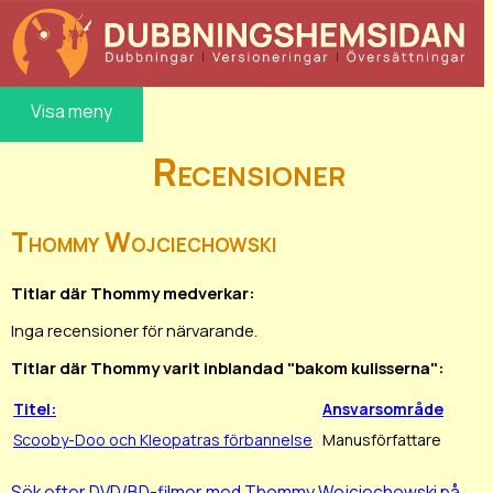
Visa meny
Recensioner
Thommy Wojciechowski
Titlar där Thommy medverkar:
Inga recensioner för närvarande.
Titlar där Thommy varit inblandad "bakom kulisserna":
Titel:
Ansvarsområde
Scooby-Doo och Kleopatras förbannelse
Manusförfattare
Sök efter DVD/BD-filmer med Thommy Wojciechowski på