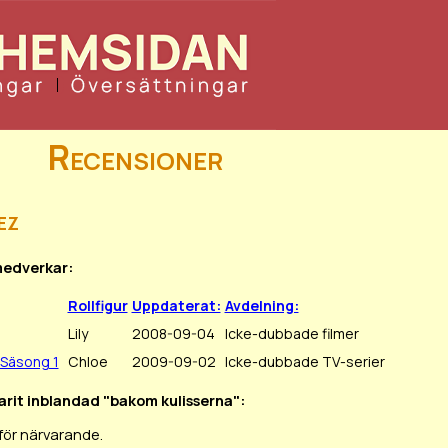
Recensioner
ez
 medverkar:
Rollfigur
Uppdaterat:
Avdelning:
Lily
2008-09-04
Icke-dubbade filmer
Säsong 1
Chloe
2009-09-02
Icke-dubbade TV-serier
varit inblandad "bakom kulisserna":
för närvarande.