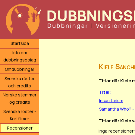
Startsida
Info om
dubbningsbolag
Kiele Sanch
Omdubbningar
Svenska röster
Titlar där Kiele
och credits
Titel:
Norske stemmer
Insanitarium
og credits
Samantha Who? - 
Svenska röster -
Kortfilmer
Titlar där Kiele 
Recensioner
Inga recensioner 