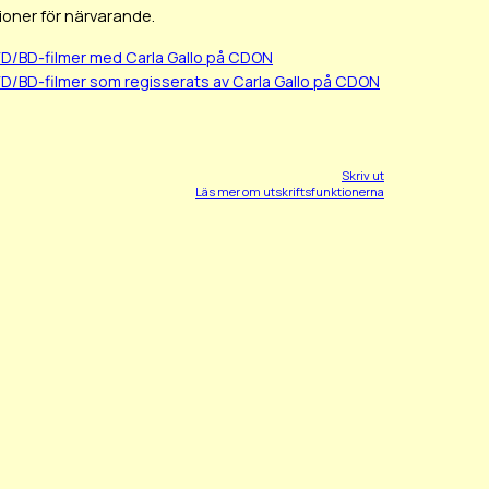
ioner för närvarande.
VD/BD-filmer med Carla Gallo på CDON
VD/BD-filmer som regisserats av Carla Gallo på CDON
Skriv ut
Läs mer om utskriftsfunktionerna