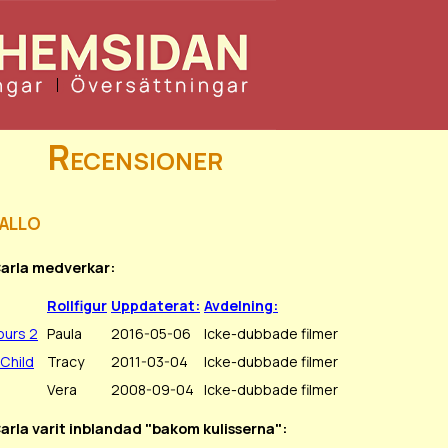
Recensioner
allo
Carla medverkar:
Rollfigur
Uppdaterat:
Avdelning:
ours 2
Paula
2016-05-06
Icke-dubbade filmer
Child
Tracy
2011-03-04
Icke-dubbade filmer
Vera
2008-09-04
Icke-dubbade filmer
Carla varit inblandad "bakom kulisserna":