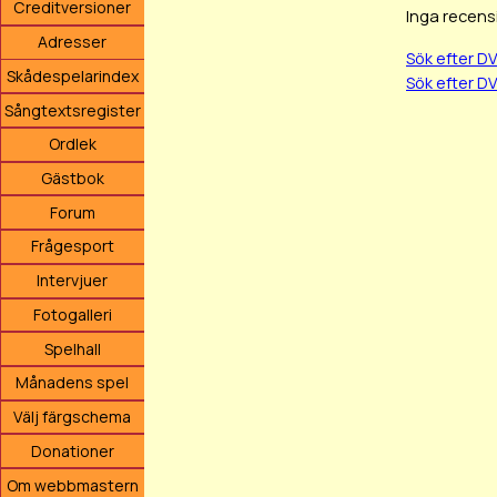
Creditversioner
Inga recens
Adresser
Sök efter D
Skådespelarindex
Sök efter D
Sångtextsregister
Ordlek
Gästbok
Forum
Frågesport
Intervjuer
Fotogalleri
Spelhall
Månadens spel
Välj färgschema
Donationer
Om webbmastern