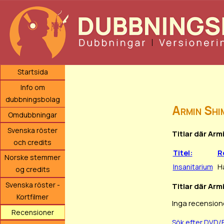
Startsida
Info om
dubbningsbolag
Armin Shi
Omdubbningar
Svenska röster
Titlar där Arm
och credits
Titel:
Ro
Norske stemmer
Insanitarium
H
og credits
Svenska röster -
Titlar där Arm
Kortfilmer
Inga recension
Recensioner
Sök efter DVD/