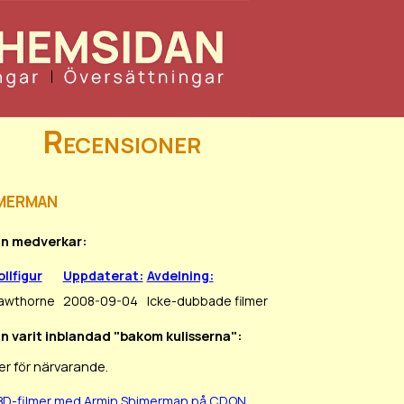
Recensioner
merman
in medverkar:
llfigur
Uppdaterat:
Avdelning:
awthorne
2008-09-04
Icke-dubbade filmer
in varit inblandad "bakom kulisserna":
er för närvarande.
BD-filmer med Armin Shimerman på CDON