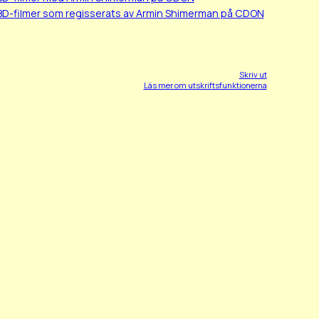
BD-filmer som regisserats av Armin Shimerman på CDON
Skriv ut
Läs mer om utskriftsfunktionerna