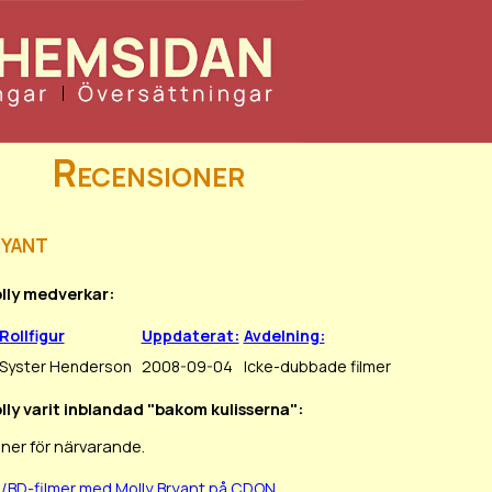
Recensioner
yant
olly medverkar:
Rollfigur
Uppdaterat:
Avdelning:
Syster Henderson
2008-09-04
Icke-dubbade filmer
lly varit inblandad "bakom kulisserna":
ner för närvarande.
D/BD-filmer med Molly Bryant på CDON