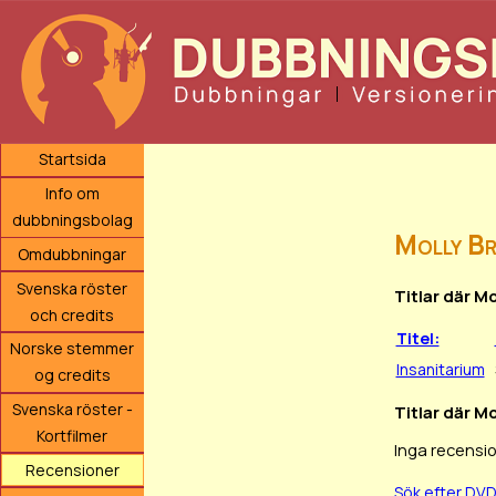
Startsida
Info om
dubbningsbolag
Molly Br
Omdubbningar
Svenska röster
Titlar där M
och credits
Titel:
Norske stemmer
Insanitarium
og credits
Svenska röster -
Titlar där Mo
Kortfilmer
Inga recensio
Recensioner
Sök efter DV