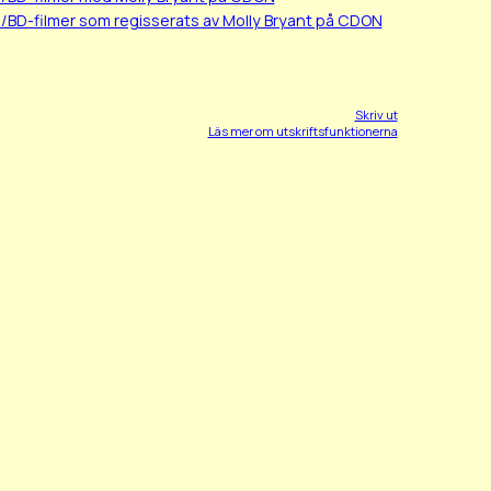
/BD-filmer som regisserats av Molly Bryant på CDON
Skriv ut
Läs mer om utskriftsfunktionerna