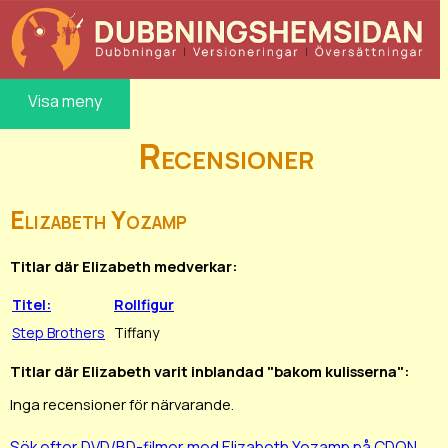
Visa meny
Recensioner
Elizabeth Yozamp
Titlar där Elizabeth medverkar:
Titel:
Rollfigur
Step Brothers
Tiffany
Titlar där Elizabeth varit inblandad "bakom kulisserna":
Inga recensioner för närvarande.
Sök efter DVD/BD-filmer med Elizabeth Yozamp på CDON