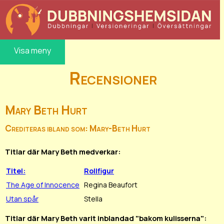
Visa meny
Recensioner
Mary Beth Hurt
Crediteras ibland som: Mary-Beth Hurt
Titlar där Mary Beth medverkar:
Titel:
Rollfigur
The Age of Innocence
Regina Beaufort
Utan spår
Stella
Titlar där Mary Beth varit inblandad "bakom kulisserna":