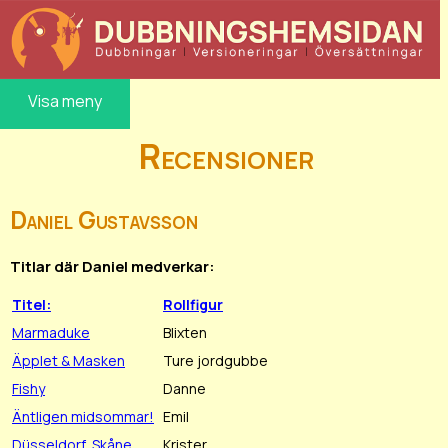
Visa meny
Recensioner
Daniel Gustavsson
Titlar där Daniel medverkar:
Titel:
Rollfigur
Marmaduke
Blixten
Äpplet & Masken
Ture jordgubbe
Fishy
Danne
Äntligen midsommar!
Emil
Düsseldorf, Skåne
Krister