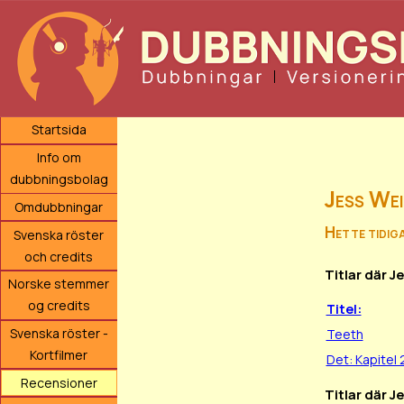
Startsida
Info om
dubbningsbolag
Jess Wei
Omdubbningar
Hette tidig
Svenska röster
och credits
Titlar där J
Norske stemmer
og credits
Titel:
Svenska röster -
Teeth
Kortfilmer
Det: Kapitel 
Recensioner
Titlar där J