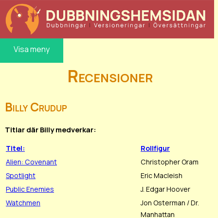
Visa meny
Recensioner
Billy Crudup
Titlar där Billy medverkar:
Titel:
Rollfigur
Alien: Covenant
Christopher Oram
Spotlight
Eric Macleish
Public Enemies
J. Edgar Hoover
Watchmen
Jon Osterman / Dr.
Manhattan