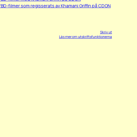
/BD-filmer som regisserats av Khamani Griffin på CDON
Skriv ut
Läs mer om utskriftsfunktionerna