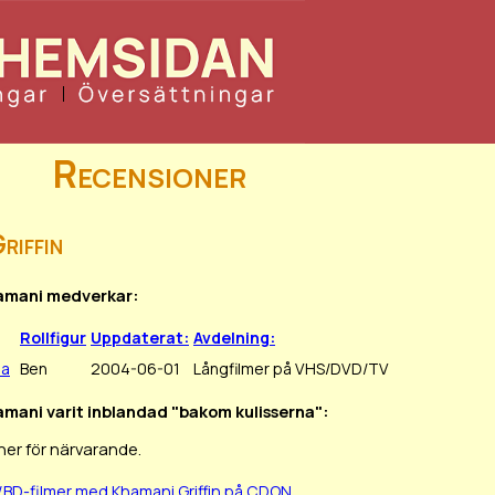
Recensioner
riffin
hamani medverkar:
Rollfigur
Uppdaterat:
Avdelning:
na
Ben
2004-06-01
Långfilmer på VHS/DVD/TV
amani varit inblandad "bakom kulisserna":
ner för närvarande.
/BD-filmer med Khamani Griffin på CDON