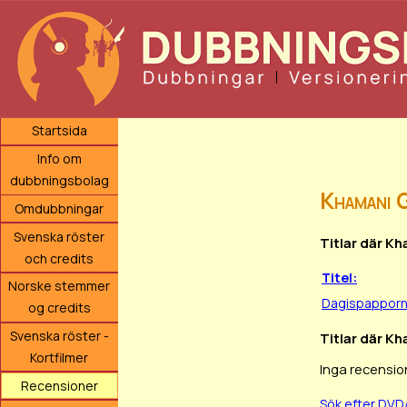
Startsida
Info om
dubbningsbolag
Khamani G
Omdubbningar
Svenska röster
Titlar där K
och credits
Titel:
Norske stemmer
Dagispappor
og credits
Svenska röster -
Titlar där Kh
Kortfilmer
Inga recensio
Recensioner
Sök efter DVD