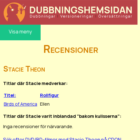
Visa meny
Recensioner
Stacie Theon
Titlar där Stacie medverkar:
Titel:
Rollfigur
Birds of America
Ellen
Titlar där Stacie varit inblandad "bakom kulisserna":
Inga recensioner för närvarande.
Sök efter DVD/BD-filmer med Stacie Theon på CDON