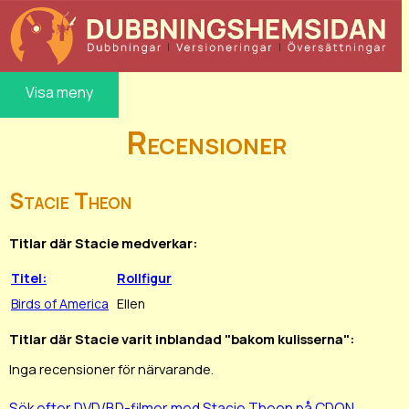
Visa meny
Recensioner
Stacie Theon
Titlar där Stacie medverkar:
Titel:
Rollfigur
Birds of America
Ellen
Titlar där Stacie varit inblandad "bakom kulisserna":
Inga recensioner för närvarande.
Sök efter DVD/BD-filmer med Stacie Theon på CDON