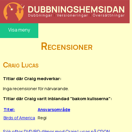
Visa meny
Recensioner
Craig Lucas
Titlar där Craig medverkar:
Inga recensioner för närvarande.
Titlar där Craig varit inblandad "bakom kulisserna":
Titel:
Ansvarsområde
Birds of America
Regi
Sök efter DVD/BD-filmer med Craig Lucas på CDON