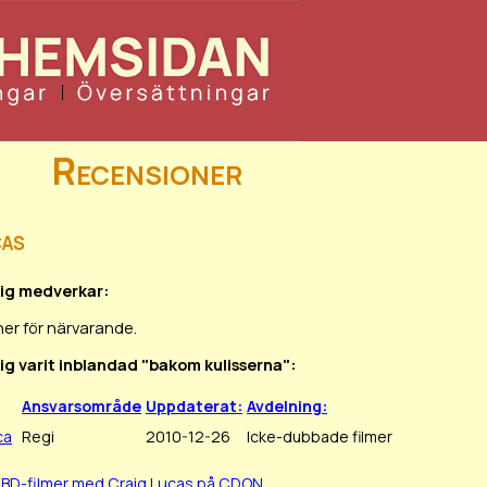
Recensioner
cas
aig medverkar:
er för närvarande.
aig varit inblandad "bakom kulisserna":
Ansvarsområde
Uppdaterat:
Avdelning:
ca
Regi
2010-12-26
Icke-dubbade filmer
/BD-filmer med Craig Lucas på CDON