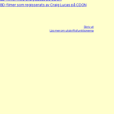
/BD-filmer som regisserats av Craig Lucas på CDON
Skriv ut
Läs mer om utskriftsfunktionerna