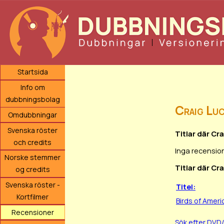
Startsida
Info om
dubbningsbolag
Craig Lu
Omdubbningar
Svenska röster
Titlar där Cr
och credits
Inga recension
Norske stemmer
Titlar där Cr
og credits
Svenska röster -
Titel:
Kortfilmer
Birds of Ameri
Recensioner
Sök efter DVD