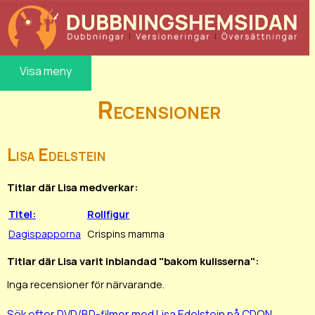
Visa meny
Recensioner
Lisa Edelstein
Titlar där Lisa medverkar:
Titel:
Rollfigur
Dagispapporna
Crispins mamma
Titlar där Lisa varit inblandad "bakom kulisserna":
Inga recensioner för närvarande.
Sök efter DVD/BD-filmer med Lisa Edelstein på CDON