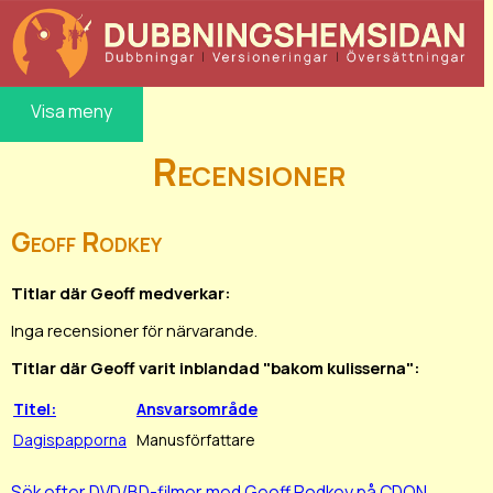
Visa meny
Recensioner
Geoff Rodkey
Titlar där Geoff medverkar:
Inga recensioner för närvarande.
Titlar där Geoff varit inblandad "bakom kulisserna":
Titel:
Ansvarsområde
Dagispapporna
Manusförfattare
Sök efter DVD/BD-filmer med Geoff Rodkey på CDON