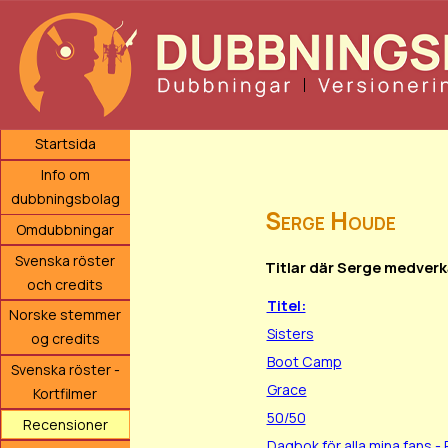
Startsida
Info om
dubbningsbolag
Serge Houde
Omdubbningar
Svenska röster
Titlar där Serge medverk
och credits
Titel:
Norske stemmer
Sisters
og credits
Boot Camp
Svenska röster -
Grace
Kortfilmer
50/50
Recensioner
Dagbok för alla mina fans -