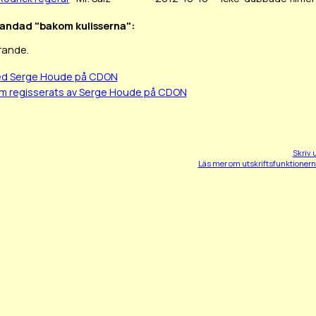
blandad "bakom kulisserna":
rande.
med Serge Houde på CDON
om regisserats av Serge Houde på CDON
Skriv 
Läs mer om utskriftsfunktioner