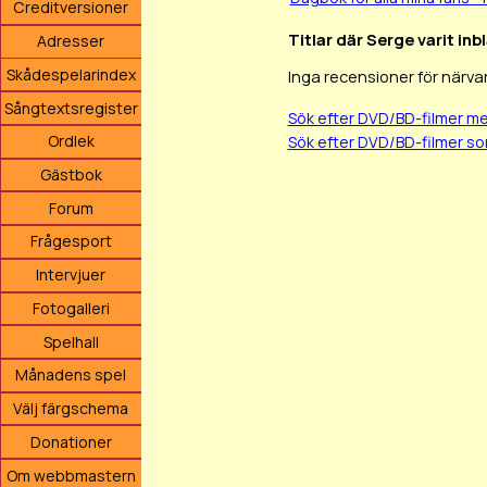
Creditversioner
Titlar där Serge varit in
Adresser
Skådespelarindex
Inga recensioner för närva
Sångtextsregister
Sök efter DVD/BD-filmer 
Ordlek
Sök efter DVD/BD-filmer s
Gästbok
Forum
Frågesport
Intervjuer
Fotogalleri
Spelhall
Månadens spel
Välj färgschema
Donationer
Om webbmastern