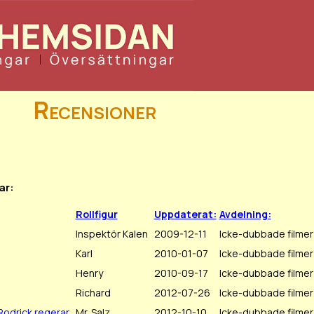
Recensioner
ar:
Rollfigur
Uppdaterat:
Avdelning:
Inspektör Kalen
2009-12-11
Icke-dubbade filmer
Karl
2010-01-07
Icke-dubbade filmer
Henry
2010-09-17
Icke-dubbade filmer
Richard
2012-07-26
Icke-dubbade filmer
 Rodrick regerar
Mr. Salz
2012-10-10
Icke-dubbade filmer