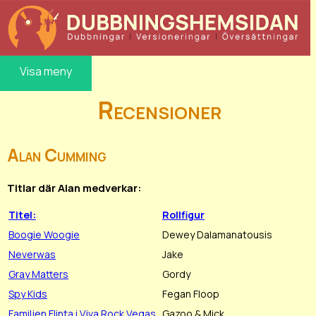
Visa meny
Recensioner
Alan Cumming
Titlar där Alan medverkar:
Titel:
Rollfigur
Boogie Woogie
Dewey Dalamanatousis
Neverwas
Jake
Gray Matters
Gordy
Spy Kids
Fegan Floop
Familjen Flinta i Viva Rock Vegas
Gazoo & Mick