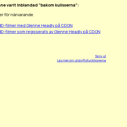
nne varit inblandad "bakom kulisserna":
er för närvarande.
BD-filmer med Glenne Headly på CDON
BD-filmer som regisserats av Glenne Headly på CDON
Skriv ut
Läs mer om utskriftsfunktionerna