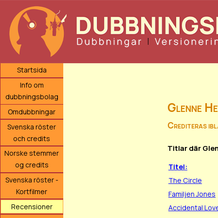
Startsida
Info om
dubbningsbolag
Glenne He
Omdubbningar
Crediteras ib
Svenska röster
och credits
Titlar där Gl
Norske stemmer
og credits
Titel:
Svenska röster -
The Circle
Kortfilmer
Familjen Jones
Recensioner
Accidental Lov