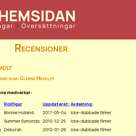
Recensioner
adly
land som: Glenne Headley
enne medverkar:
Rollfigur
Uppdaterat:
Avdelning:
Bonnie Holland
2017-05-04
Icke-dubbade filmer
Summer Symonds
2010-12-25
Icke-dubbade filmer
e
Deborah
2010-01-26
Icke-dubbade filmer