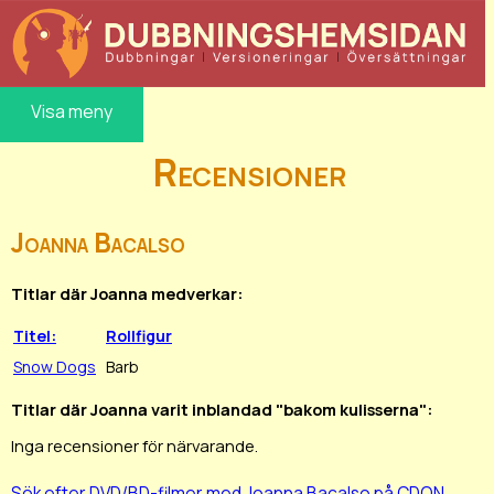
Visa meny
Recensioner
Joanna Bacalso
Titlar där Joanna medverkar:
Titel:
Rollfigur
Snow Dogs
Barb
Titlar där Joanna varit inblandad "bakom kulisserna":
Inga recensioner för närvarande.
Sök efter DVD/BD-filmer med Joanna Bacalso på CDON