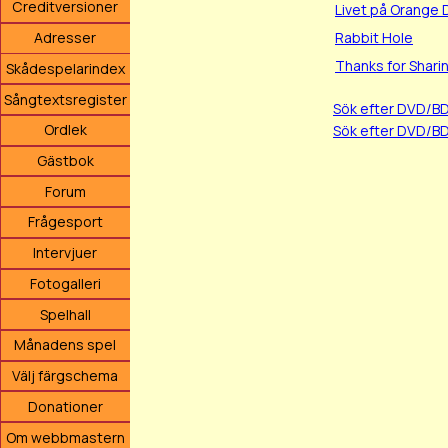
Creditversioner
Livet på Orange 
Rabbit Hole
Adresser
Thanks for Shari
Skådespelarindex
Sångtextsregister
Sök efter DVD/B
Ordlek
Sök efter DVD/B
Gästbok
Forum
Frågesport
Intervjuer
Fotogalleri
Spelhall
Månadens spel
Välj färgschema
Donationer
Om webbmastern