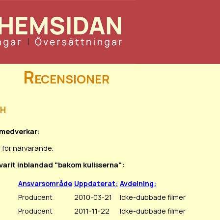
Recensioner
ch
 medverkar:
 för närvarande.
 varit inblandad "bakom kulisserna":
Ansvarsområde
Uppdaterat:
Avdelning:
Producent
2010-03-21
Icke-dubbade filmer
Producent
2011-11-22
Icke-dubbade filmer