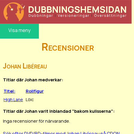
Visa meny
Recensioner
Johan Libéreau
Titlar där Johan medverkar:
Titel:
Rollfigur
High Lane
Löic
Titlar där Johan varit inblandad "bakom kulisserna":
Inga recensioner för närvarande.
Sök efter DVD/BD-filmer med Johan Libéreau på CDON