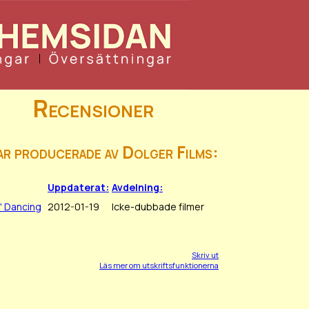
Recensioner
ar producerade av Dolger Films:
Uppdaterat:
Avdelning:
' Dancing
2012-01-19
Icke-dubbade filmer
Skriv ut
Läs mer om utskriftsfunktionerna