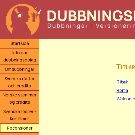
Startsida
Info om
dubbningsbolag
Titlar
Omdubbningar
Svenska röster
Titel:
och credits
Roma
Norske stemmer
Welcome 
og credits
Svenska röster -
Kortfilmer
Recensioner