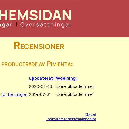
Recensioner
 producerade av Pimienta:
Uppdaterat:
Avdelning:
2020-04-16
Icke-dubbade filmer
to the Jungle
2014-07-31
Icke-dubbade filmer
Skriv ut
Läs mer om utskriftsfunktionerna