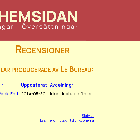
Recensioner
tlar producerade av Le Bureau:
l:
Uppdaterat:
Avdelning:
Week-End
2014-05-30
Icke-dubbade filmer
Skriv ut
Läs mer om utskriftsfunktionerna