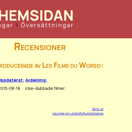
Recensioner
producerade av Les Films du Worso:
Uppdaterat:
Avdelning:
2015-08-18
Icke-dubbade filmer
Skriv ut
Läs mer om utskriftsfunktionerna