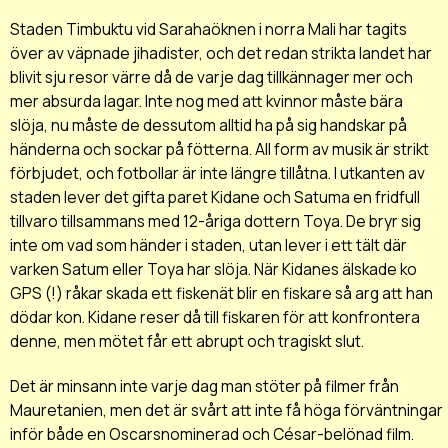
Staden Timbuktu vid Sarahaöknen i norra Mali har tagits
över av väpnade jihadister, och det redan strikta landet har
blivit sju resor värre då de varje dag tillkännager mer och
mer absurda lagar. Inte nog med att kvinnor måste bära
slöja, nu måste de dessutom alltid ha på sig handskar på
händerna och sockar på fötterna. All form av musik är strikt
förbjudet, och fotbollar är inte längre tillåtna. I utkanten av
staden lever det gifta paret Kidane och Satuma en fridfull
tillvaro tillsammans med 12-åriga dottern Toya. De bryr sig
inte om vad som händer i staden, utan lever i ett tält där
varken Satum eller Toya har slöja. När Kidanes älskade ko
GPS (!) råkar skada ett fiskenät blir en fiskare så arg att han
dödar kon. Kidane reser då till fiskaren för att konfrontera
denne, men mötet får ett abrupt och tragiskt slut.
Det är minsann inte varje dag man stöter på filmer från
Mauretanien, men det är svårt att inte få höga förväntningar
inför både en Oscarsnominerad och César-belönad film.