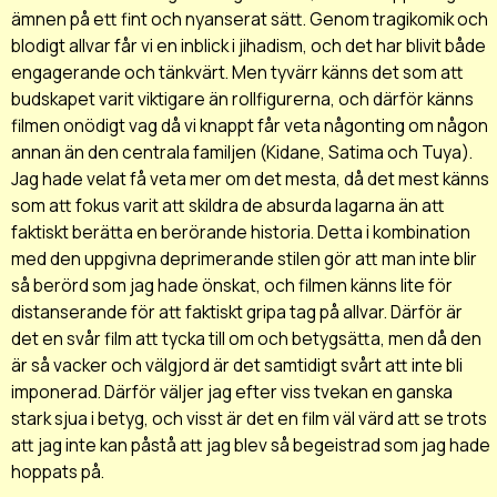
ämnen på ett fint och nyanserat sätt. Genom tragikomik och
blodigt allvar får vi en inblick i jihadism, och det har blivit både
engagerande och tänkvärt. Men tyvärr känns det som att
budskapet varit viktigare än rollfigurerna, och därför känns
filmen onödigt vag då vi knappt får veta någonting om någon
annan än den centrala familjen (Kidane, Satima och Tuya).
Jag hade velat få veta mer om det mesta, då det mest känns
som att fokus varit att skildra de absurda lagarna än att
faktiskt berätta en berörande historia. Detta i kombination
med den uppgivna deprimerande stilen gör att man inte blir
så berörd som jag hade önskat, och filmen känns lite för
distanserande för att faktiskt gripa tag på allvar. Därför är
det en svår film att tycka till om och betygsätta, men då den
är så vacker och välgjord är det samtidigt svårt att inte bli
imponerad. Därför väljer jag efter viss tvekan en ganska
stark sjua i betyg, och visst är det en film väl värd att se trots
att jag inte kan påstå att jag blev så begeistrad som jag hade
hoppats på.