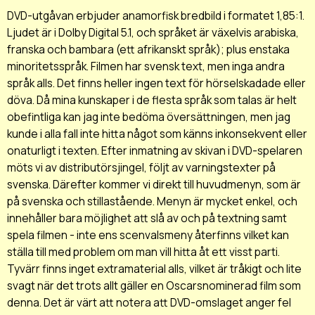
DVD-utgåvan erbjuder anamorfisk bredbild i formatet 1,85:1.
Ljudet är i Dolby Digital 5.1, och språket är växelvis arabiska,
franska och bambara (ett afrikanskt språk); plus enstaka
minoritetsspråk. Filmen har svensk text, men inga andra
språk alls. Det finns heller ingen text för hörselskadade eller
döva. Då mina kunskaper i de flesta språk som talas är helt
obefintliga kan jag inte bedöma översättningen, men jag
kunde i alla fall inte hitta något som känns inkonsekvent eller
onaturligt i texten. Efter inmatning av skivan i DVD-spelaren
möts vi av distributörsjingel, följt av varningstexter på
svenska. Därefter kommer vi direkt till huvudmenyn, som är
på svenska och stillastående. Menyn är mycket enkel, och
innehåller bara möjlighet att slå av och på textning samt
spela filmen - inte ens scenvalsmeny återfinns vilket kan
ställa till med problem om man vill hitta åt ett visst parti.
Tyvärr finns inget extramaterial alls, vilket är tråkigt och lite
svagt när det trots allt gäller en Oscarsnominerad film som
denna. Det är värt att notera att DVD-omslaget anger fel