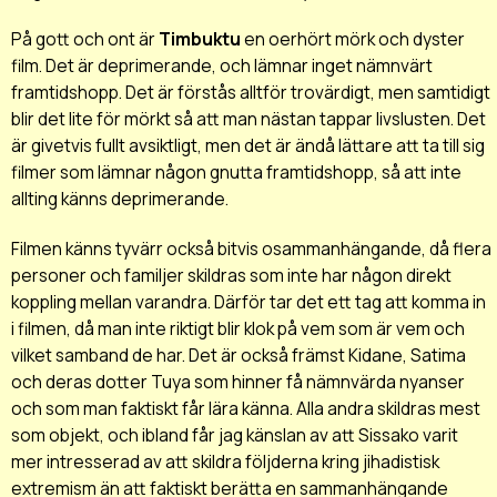
På gott och ont är
Timbuktu
en oerhört mörk och dyster
film. Det är deprimerande, och lämnar inget nämnvärt
framtidshopp. Det är förstås alltför trovärdigt, men samtidigt
blir det lite
för
mörkt så att man nästan tappar livslusten. Det
är givetvis fullt avsiktligt, men det är ändå lättare att ta till sig
filmer som lämnar någon gnutta framtidshopp, så att inte
allting känns deprimerande.
Filmen känns tyvärr också bitvis osammanhängande, då flera
personer och familjer skildras som inte har någon direkt
koppling mellan varandra. Därför tar det ett tag att komma in
i filmen, då man inte riktigt blir klok på vem som är vem och
vilket samband de har. Det är också främst Kidane, Satima
och deras dotter Tuya som hinner få nämnvärda nyanser
och som man faktiskt får lära känna. Alla andra skildras mest
som objekt, och ibland får jag känslan av att Sissako varit
mer intresserad av att skildra följderna kring jihadistisk
extremism än att faktiskt berätta en sammanhängande