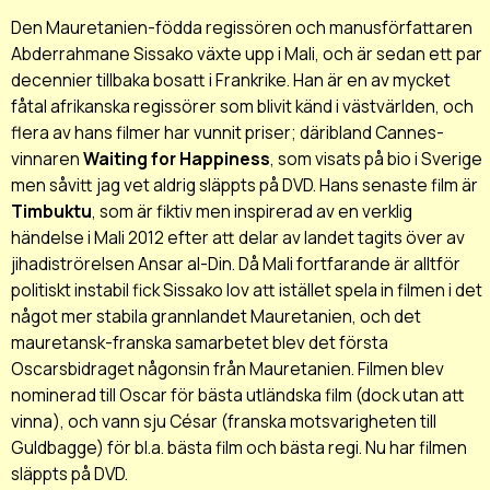
Den Mauretanien-födda regissören och manusförfattaren
Abderrahmane Sissako växte upp i Mali, och är sedan ett par
decennier tillbaka bosatt i Frankrike. Han är en av mycket
fåtal afrikanska regissörer som blivit känd i västvärlden, och
flera av hans filmer har vunnit priser; däribland Cannes-
vinnaren
Waiting for Happiness
, som visats på bio i Sverige
men såvitt jag vet aldrig släppts på DVD. Hans senaste film är
Timbuktu
, som är fiktiv men inspirerad av en verklig
händelse i Mali 2012 efter att delar av landet tagits över av
jihadiströrelsen Ansar al-Din. Då Mali fortfarande är alltför
politiskt instabil fick Sissako lov att istället spela in filmen i det
något mer stabila grannlandet Mauretanien, och det
mauretansk-franska samarbetet blev det första
Oscarsbidraget någonsin från Mauretanien. Filmen blev
nominerad till Oscar för bästa utländska film (dock utan att
vinna), och vann sju César (franska motsvarigheten till
Guldbagge) för bl.a. bästa film och bästa regi. Nu har filmen
släppts på DVD.