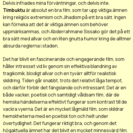
Delvis infriades mina förväntningar, och delvis inte.
Timbuktu
är absolut en bra film, som tar upp viktiga ämnen
kring religiös extremism och Jihadism på ett bra sätt. Ingen
kan förneka att det är viktiga ämnen som behöver
uppmärksammas, och Abderrahmane Sissako gör det på ett
bra sätt med allvar och en liten gnutta humor kring de alltmer
absurda reglerna i staden.
Det har blivit en fascinerande och engagerande film, som
håller intresset vid liv genom sin effektiva blandning av
tragikomik, blodigt allvar och en tyvärr alltför realistisk
skildring. Tiden går snabbt, trots det relativt låga tempot,
och därför förblir det fängslande och intressant. Det är en
både vacker, poetisk och samtidigt våldsam film; där de
hemska händelserna effektivt fungerar som kontrast till de
vackra vyerna. Det är en mycket lågmäld film, som skildrar
hemskheterna med en poetisk ton och helt under
övertydlighet. Det fungerar riktigt bra, och genom det
högaktuella ämnet har det blivit en mycket minnesvärd film.