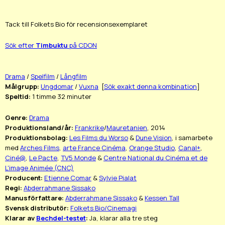
Tack till Folkets Bio för recensionsexemplaret
Sök efter
Timbuktu
på CDON
Drama
/
Spelfilm
/
Långfilm
Målgrupp:
Ungdomar
/
Vuxna
[
Sök exakt denna kombination
]
Speltid:
1 timme 32 minuter
Genre:
Drama
Produktionsland/år:
Frankrike
/
Mauretanien
, 2014
Produktionsbolag:
Les Films du Worso
&
Dune Vision
, i samarbete
med
Arches Films
,
arte France Cinéma
,
Orange Studio
,
Canal+
,
Ciné@
,
Le Pacte
,
TV5 Monde
&
Centre National du Cinéma et de
L'image Animée (CNC)
Producent:
Etienne Comar
&
Sylvie Pialat
Regi:
Abderrahmane Sissako
Manusförfattare:
Abderrahmane Sissako
&
Kessen Tall
Svensk distributör:
Folkets Bio/Cinemagi
Klarar av
Bechdel-testet
:
Ja, klarar alla tre steg