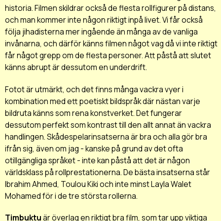
historia. Filmen skildrar också de flesta rollfigurer på distans,
och man kommer inte någon riktigt inpå livet. Vi får också
följa jihadisterna mer ingående än många av de vanliga
invånarna, och därför känns filmen något vag då vi inte riktigt
får något grepp om de flesta personer. Att påstå att slutet
känns abrupt är dessutom en underdrift.
Fotot är utmärkt, och det finns många vackra vyer i
kombination med ett poetiskt bildspråk där nästan varje
bildruta känns som rena konstverket. Det fungerar
dessutom perfekt som kontrast till den allt annat än vackra
handlingen. Skådespelarinsatserna är bra och alla gör bra
ifrån sig, även om jag - kanske på grund av det ofta
otillgängliga språket - inte kan påstå att det är någon
världsklass på rollprestationerna. De bästa insatserna står
Ibrahim Ahmed, Toulou Kiki och inte minst Layla Walet
Mohamed för i de tre största rollerna.
Timbuktu
är överlag en riktigt bra film, som tar upp viktiga