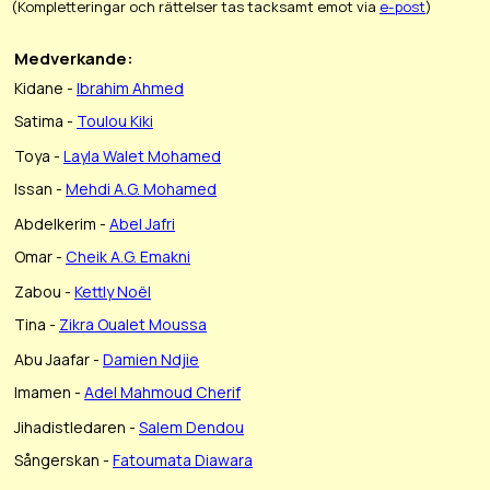
(Kompletteringar och rättelser tas tacksamt emot via
e-post
)
Medverkande:
Kidane -
Ibrahim Ahmed
Satima -
Toulou Kiki
Toya -
Layla Walet Mohamed
Issan -
Mehdi A.G. Mohamed
Abdelkerim -
Abel Jafri
Omar -
Cheik A.G. Emakni
Zabou -
Kettly Noël
Tina -
Zikra Oualet Moussa
Abu Jaafar -
Damien Ndjie
Imamen -
Adel Mahmoud Cherif
Jihadistledaren -
Salem Dendou
Sångerskan -
Fatoumata Diawara