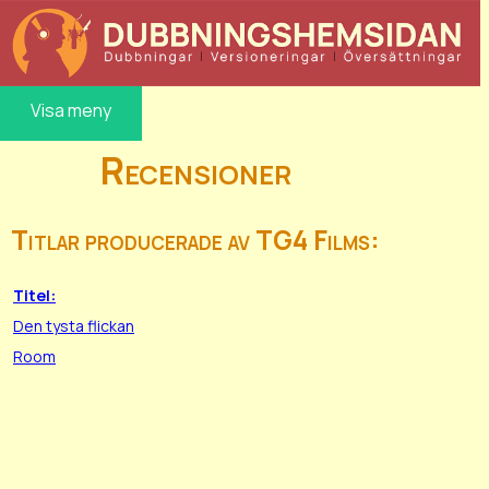
Visa meny
Recensioner
Titlar producerade av TG4 Films:
Titel:
Den tysta flickan
Room