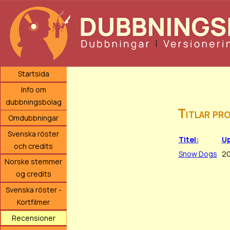
Startsida
Info om
dubbningsbolag
Titlar pr
Omdubbningar
Svenska röster
Titel:
Up
och credits
Snow Dogs
20
Norske stemmer
og credits
Svenska röster -
Kortfilmer
Recensioner