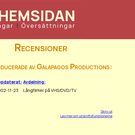
Recensioner
oducerade av Galapagos Productions:
pdaterat:
Avdelning:
02-11-23
Långfilmer på VHS/DVD/TV
Skriv ut
Läs mer om utskriftsfunktionerna