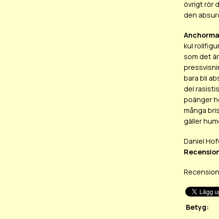
övrigt rör 
den absurd
Anchorma
kul rollfi
som det är 
pressvisnin
bara bli ab
del rasist
poänger ho
många bris
gäller humo
Daniel Hof
Recension
Recension
Betyg: