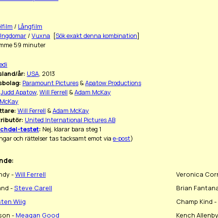
lfilm
/
Långfilm
Ungdomar
/
Vuxna
[
Sök exakt denna kombination
]
imme 59 minuter
edi
land/år:
USA
, 2013
sbolag:
Paramount Pictures
&
Apatow Productions
Judd Apatow
,
Will Ferrell
&
Adam McKay
 McKay
ttare:
Will Ferrell
&
Adam McKay
ributör:
United International Pictures AB
chdel-testet
:
Nej, klarar bara steg 1
ngar och rättelser tas tacksamt emot via
e-post
)
nde:
ndy -
Will Ferrell
Veronica Cor
and -
Steve Carell
Brian Fantan
sten Wiig
Champ Kind -
son -
Meagan Good
Kench Allenby