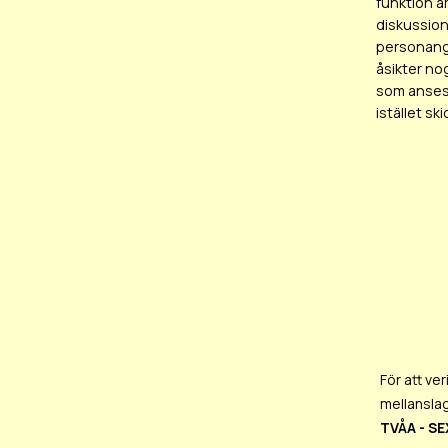
funktion ä
diskussion
personangr
åsikter no
som anses 
istället sk
För att ver
mellanslag
TVÅA - SE