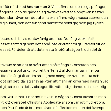
alltför nöjd med
Anchorman 2
. Visst finns en del roliga poänger,
 gångerna, och de gånger jag faktiskt skrattade högt kan nästan
ller leenden, även om det utan tvekan finns några vassa scener och
aklig humor, och det fungerar säkert för somliga; men jag tyckte
bsurd och bitvis rentav fånig premiss. Det är givetvis fullt
spetsat samtidigt som det ändå inte är alltför roligt. Framförallt de
tresset. Fördelen är att det mesta är oförutsägbart, och det är
h faktum är att det är svårt att se på många av skämten och
gar vara politiskt inkorrekt, efter att alltför många filmer på
lite för långt åt andra hållet, med mängder av rasistiska och
något om det, då jag är av åsikten att man kan driva med nästan vad
oligt, så blir en del av dialogen lite väl motbjudande och osmaklig.
. Will Ferrell tillhör definitivt inte någon av mina favoriter, men
iktligt) överspel. Christina Applegate är som vanligt mycket bra,
l och Paul Rudd är bra, men även där förekommer en del överspel. I