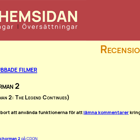
Recensio
bbade filmer
rman 2
an 2: The Legend Continues)
 bort att använda funktionerna för att
lämna kommentarer
krin
chorman 2
på CDON