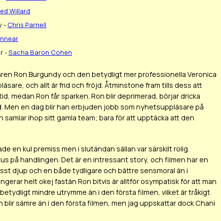
red Willard
y -
Chris Parnell
innear
r -
Sacha Baron Cohen
läsaren Ron Burgundy och den betydligt mer professionella Veronica
are, och allt är frid och fröjd. Åtminstone fram tills dess att
id, medan Ron får sparken. Ron blir deprimerad, börjar dricka
d. Men en dag blir han erbjuden jobb som nyhetsuppläsare på
amlar ihop sitt gamla team; bara för att upptäcka att den
de en kul premiss men i slutändan sällan var särskilt rolig.
okus på handlingen. Det är en intressant story, och filmen har en
isst djup och en både tydligare och bättre sensmoral än i
ungerar helt okej fastän Ron bitvis är alltför osympatisk för att man
betydligt mindre utrymme än i den första filmen, vilket är tråkigt
n blir sämre än i den första filmen, men jag uppskattar dock Chani