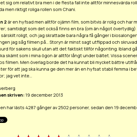
det sig om relativt bra men i de flesta fall inte alltför minnesvärda r
a men riktigt roliga rollen som Chani.
n 2
är en hyfsad men alltför ojämn film, som bitvis är rolig och ha
gurer; samtidigt som det också finns en bra (om än något övertydli
särskilt roligt, och jag skrattade bara några få gånger i biosalonge
gen jag såg filmen på... Storyn är minst sagt utflippad och skruvad, 
surd för sakens skull utan att det faktiskt tillför någonting. Ibland
iska skämt som i mina ögon är alltför långt under bältet. Vissa sce
s filmen. Men överlag borde det ha kunnat bli mycket bättre utifrå
ter för att jag ska kunna ge den mer än en hyfsat stabil femma i 
r; jag vet inte...
verberg
en skriven:
19 december 2013
en har lästs 4287 gånger av 2502 personer, sedan den 19 decemb