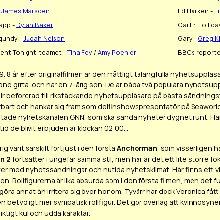
-
James Marsden
Ed Harken -
F
app -
Dylan Baker
Garth Hollida
gundy -
Judah Nelson
Gary -
Greg K
ent Tonight-teamet -
Tina Fey
/
Amy Poehler
BBCs reporte
79. 8 år efter originalfilmen är den måttligt talangfulla nyhetsupp
ne gifta, och har en 7-årig son. De är båda två populära nyhetsuppläs
lir befordrad till rikstäckande nyhetsuppläsare på bästa sändningst
rbart och hankar sig fram som delfinshowspresentatör på Seaworl
tade nyhetskanalen GNN, som ska sända nyheter dygnet runt. Han s
d de blivit erbjuden är klockan 02:00...
rig varit särskilt förtjust i den första
Anchorman
, som visserligen ha
n 2
fortsätter i ungefär samma stil, men här är det ett lite större f
ifter med nyhetssändningar och nutida nyhetsklimat. Här finns ett v
men. Rollfigurerna är lika absurda som i den första filmen, men det f
öra annat än irritera sig över honom. Tyvärr har dock Veronica fått 
en betydligt mer sympatisk rollfigur. Det gör överlag att kvinnosyne
iktigt kul och udda karaktär.