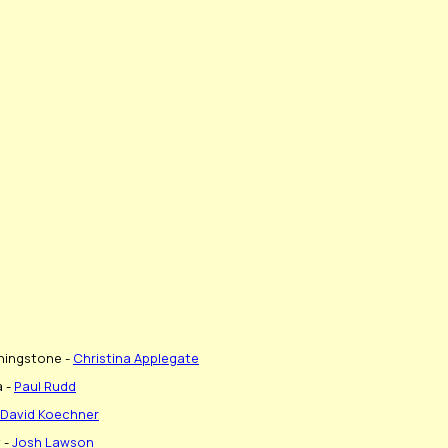
ningstone -
Christina Applegate
a -
Paul Rudd
David Koechner
 -
Josh Lawson