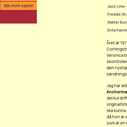
Sök inom sajten
Jack Lime 
Freddie Sh
Walter Bur
Entertainm
Året är 19
Corningsto
Veronica b
okontrolle
den nystar
sändningsti
Jag har ald
Anchorma
del kul dr
originalfil
ska kunna g
då hon är 
som är en r