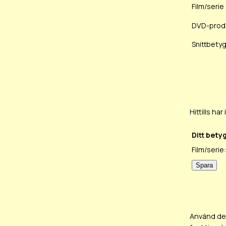
Film/serie
DVD-prod
Snittbetyg
Hittills h
Ditt bety
Film/serie:
Använd det