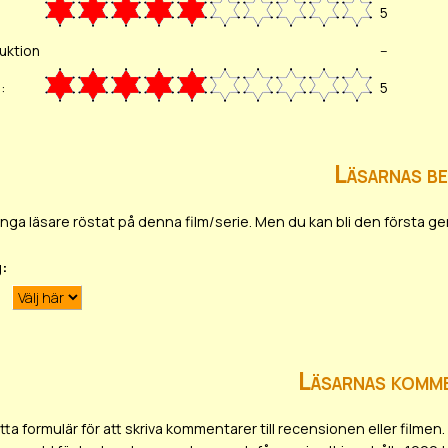
5
uktion
--
:
5
Läsarnas b
ar inga läsare röstat på denna film/serie. Men du kan bli den första
g:
Läsarnas komm
ta formulär för att skriva kommentarer till recensionen eller film