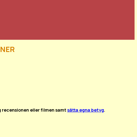
ner
g recensionen eller filmen samt
sätta egna betyg
.