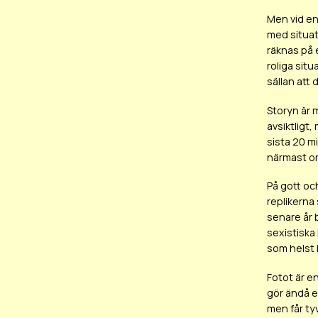
Men vid en
med situat
räknas på 
roliga sit
sällan att 
Storyn är m
avsiktligt,
sista 20 m
närmast omö
På gott oc
replikerna 
senare år 
sexistiska
som helst b
Fotot är en
gör ändå e
men får ty