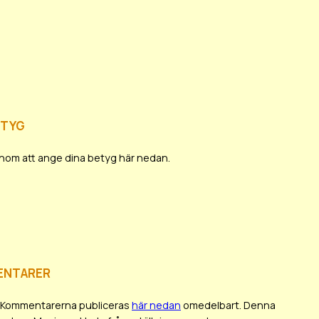
etyg
 genom att ange dina betyg här nedan.
entarer
en. Kommentarerna publiceras
här nedan
omedelbart. Denna