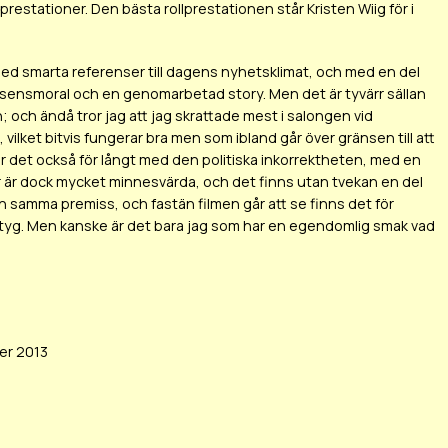
ollprestationer. Den bästa rollprestationen står Kristen Wiig för i
r med smarta referenser till dagens nyhetsklimat, och med en del
g) sensmoral och en genomarbetad story. Men det är tyvärr sällan
n; och ändå tror jag att jag skrattade mest i salongen vid
vilket bitvis fungerar bra men som ibland går över gränsen till att
 går det också för långt med den politiska inkorrektheten, med en
ner är dock mycket minnesvärda, och det finns utan tvekan en del
n samma premiss, och fastän filmen går att se finns det för
betyg. Men kanske är det bara jag som har en egendomlig smak vad
er 2013