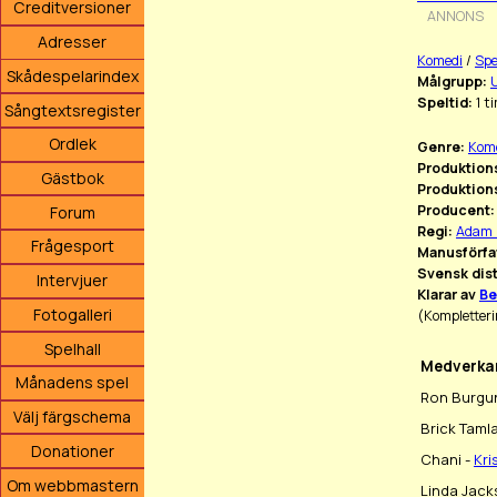
Creditversioner
ANNONS
Adresser
Komedi
/
Spe
Skådespelarindex
Målgrupp:
Speltid:
1 t
Sångtextsregister
Ordlek
Genre:
Kom
Produktions
Gästbok
Produktion
Producent:
Forum
Regi:
Adam
Frågesport
Manusförfa
Svensk dist
Intervjuer
Klarar av
Be
Fotogalleri
(Kompletteri
Spelhall
Medverka
Månadens spel
Ron Burgu
Välj färgschema
Brick Taml
Donationer
Chani -
Kri
Om webbmastern
Linda Jack