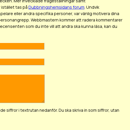
tecken. Mer invecklade frågeställningar samt
istället tas på
Dubbningshemsidans forum
. Undvik
elare eller andra specifika personer, var vänlig motivera dina
 som personangrepp. Webbmastern kommer att radera kommentarer
 recensenten som du inte vill att andra ska kunna läsa, kan du
de siffror i textrutan nedanför. Du ska skriva in som siffror, utan