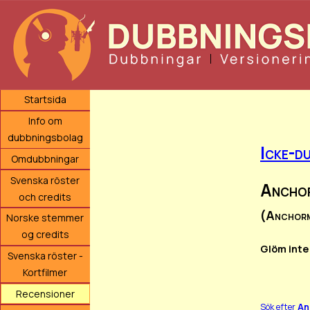
Startsida
Info om
dubbningsbolag
Icke-du
Omdubbningar
Svenska röster
Ancho
och credits
(Anchorm
Norske stemmer
og credits
Glöm inte
Svenska röster -
Kortfilmer
Recensioner
Sök efter
An