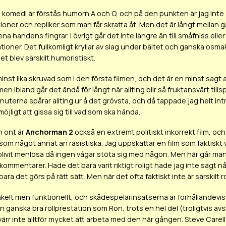
 komedi är förstås humorn A och O, och på den punkten är jag inte 
ioner och repliker som man får skratta åt. Men det är långt mellan
ena handens fingrar. I övrigt går det inte längre än till småfniss e
uationer. Det fullkomligt kryllar av slag under bältet och ganska osm
det blev särskilt humoristiskt.
inst lika skruvad som i den första filmen, och det är en minst sagt a
 men ibland går det ändå för långt när allting blir så fruktansvärt till
inuterna spårar allting ur å det grövsta, och då tappade jag helt in
jligt att gissa sig till vad som ska hända.
h ont är
Anchorman 2
också en extremt politiskt inkorrekt film, oc
som något annat än rasistiska. Jag uppskattar en film som faktiskt vå
blivit menlösa då ingen vågar stöta sig med någon. Men här går man 
 kommentarer. Hade det bara varit riktigt roligt hade jag inte sagt 
ara det görs på rätt sätt. Men när det ofta faktiskt inte är särskilt r
kelt men funktionellt, och skådespelarinsatserna är förhållandevis bra
n ganska bra rollprestation som Ron, trots en hel del (troligtvis avs
värr inte alltför mycket att arbeta med den här gången. Steve Carel