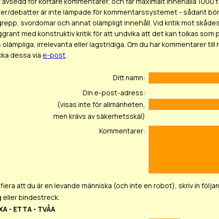
r avsedd för kortare kommentarer, och får maximalt innehålla 1000 
er/debatter är inte lämpade för kommentarssystemet - sådant bör 
epp, svordomar och annat olämpligt innehåll. Vid kritik mot skådesp
ggrant med konstruktiv kritik för att undvika att det kan tolkas
olämpliga, irrelevanta eller lagstridiga. Om du har kommentarer till
icka dessa via
e-post
.
Ditt namn:
Din e-post-adress:
(visas inte för allmänheten,
men krävs av säkerhetsskäl)
Kommentarer:
ifiera att du är en levande människa (och inte en robot), skriv in följan
 eller bindestreck.
XA - ETTA - TVÅA