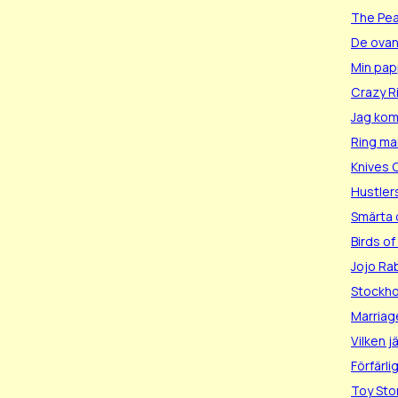
The Pea
De ovan
Min pap
Crazy R
Jag komm
Ring m
Knives 
Hustler
Smärta 
Birds of
Jojo Ra
Stockh
Marriag
Vilken j
Förfärl
Toy Sto