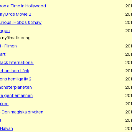
on a Time in Hollywood
20
ry Birds Movie 2
201
Furious: Hobbs & Shaw
20
ungen
20
 nyfilmatisering
ll - Filmen
20
art
20
lack International
20
et om herr Länk
20
ens hemliga liv 2
20
 monsterplaneten
20
te gentlemannen
20
rken
201
 - Den magiska drycken
20
!
20
 Halvan
20