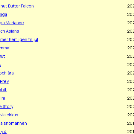
nut Butter Falcon
20
liga
20
pa Marianne
20
ich Asians
20
er hem igen till jul
20
amma!
20
Out
202
s
20
och ära
20
 Prey
20
bbit
20
olm
20
e Story
20
ävla cirkus
20
iga snömannen
20
ry 4
20