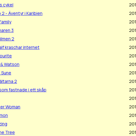
s cykel
201
2 - Äventyr i Karibien
20
Family
20
naren 3
20
Filmen 2
20
lf kraschar internet
201
ourite
20
 & Watson
201
. Sune
201
ältarna 2
20
 som fastnade i ett skåp
201
20
her Woman
20
imon
201
zing
20
he Tree
20