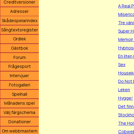
Creditversioner
A Real P
Adresser
Miseric
Skådespelarindex
Tre vän
Sångtextsregister
Super H
Ordlek
Memoir o
Hypnos
Gästbok
En liten
Forum
Sex
Frågesport
Houseke
Intervjuer
Do Not 
Fotogalleri
Leken
Spelhall
Hygge!
Månadens spel
Det fin
Välj färgschema
Stockho
Donationer
The Ho
Om webbmastern
Cobweb 