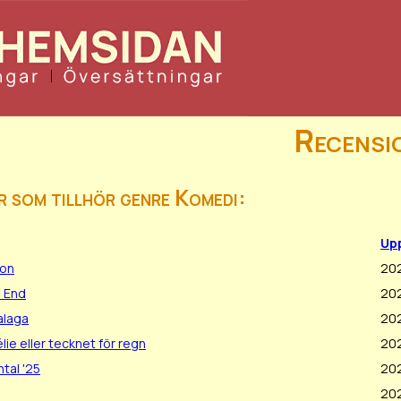
Recensi
r som tillhör genre Komedi:
Up
oon
20
 End
20
alaga
20
élie eller tecknet för regn
20
tal '25
20
20