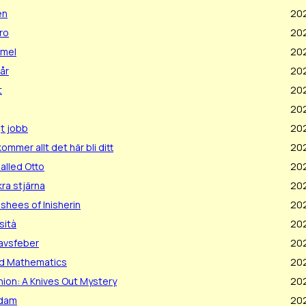
en
20
ro
20
mmel
20
 år
20
t
20
20
gt jobb
20
ommer allt det här bli ditt
20
alled Otto
20
ra stjärna
202
shees of Inisherin
202
sità
20
avsfeber
20
d Mathematics
20
nion: A Knives Out Mystery
20
dam
20