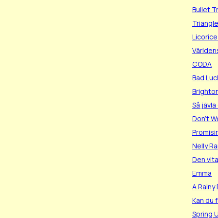
Bullet T
Triangl
Licorice
Världen
CODA
Bad Luc
Brighto
Så jävla
Don't W
Promis
Nelly R
Den vita
Emma
A Rainy
Kan du 
Spring 