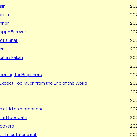
ain
20
ordia
20
innor
202
appy Forever
20
f a Snail
20
en
202
 bit av kakan
202
20
eping for Beginners
20
Expect Too Much from the End of the World
20
20
20
ns alltid en morgondag
20
lm Bloodbath
20
ldovers
20
- I mästarens nät
20