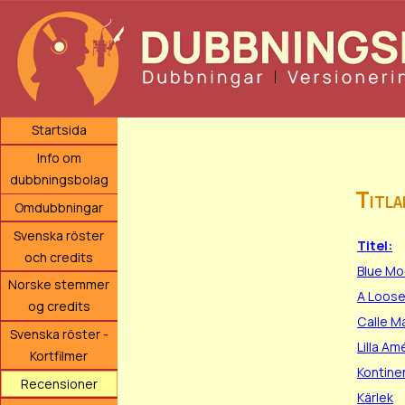
Startsida
Info om
dubbningsbolag
Titla
Omdubbningar
Svenska röster
Titel:
och credits
Blue M
Norske stemmer
A Loose
og credits
Calle M
Svenska röster -
Lilla Am
Kortfilmer
Kontinen
Recensioner
Kärlek