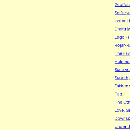
Giraffen
Småkryp 
Instant 
Drakträ
Lego - 
Röjar-Ra
The Fav
Holmes
Sune vs
Superhj
Fakiren
Tag
The Ot
Love, S
Downsi
Under t