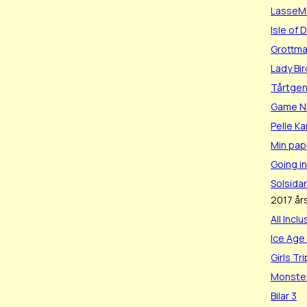
LasseMa
Isle of 
Grottm
Lady Bir
Tårtgen
Game N
Pelle Ka
Min pap
Going in
Solsida
2017 års
All Inclu
Ice Age 
Girls Tri
Monster
Bilar 3