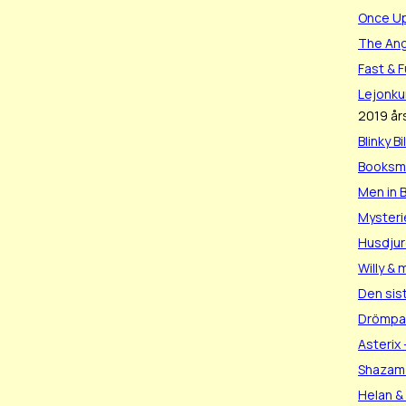
Once Up
The Ang
Fast & 
Lejonk
2019 års
Blinky Bi
Booksm
Men in B
Mysteri
Husdjur
Willy &
Den sis
Drömpa
Asterix
Shazam
Helan &