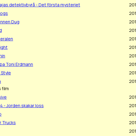
jas detektivbyrå - Det första mysteriet
20
Dogs
20
annen Dug
20
d
20
eralen
20
ight
20
nin
20
pa Toni Erdmann
201
 Style
201
n
201
 film
sive
201
4 - Jorden skakar loss
201
p
20
 Trucks
201
201