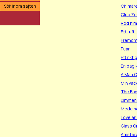
Sök inom sajten
Chimär
Club Ze
Röd hi
Ett tufft
Fremon
Puan
Ett rikti
En dag k
A Man C
Min vack
The Ban
L'immen
Medelh
Love an
Glass O
Amster