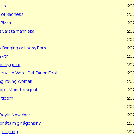
rain
20
e of Sadness
20
 Pizza
20
s värsta människa
20
20
k Banging or Loony Porn
20
n 4th
20
 easy going
20
orry, He Won't Get Far on Foot
202
ing Young Woman
202
app - Monsteragent
20
 tigern
20
20
 Day in New York
20
förlåta mig någonsin?
20
Uje spring
202