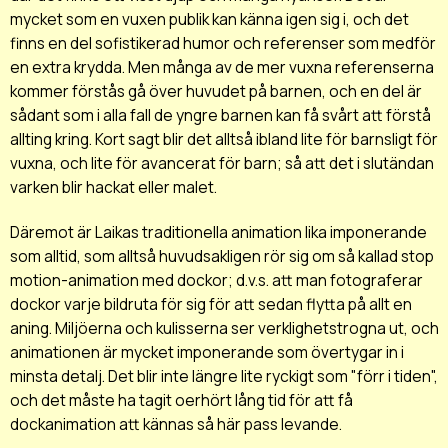
mycket som en vuxen publik kan känna igen sig i, och det
finns en del sofistikerad humor och referenser som medför
en extra krydda. Men många av de mer vuxna referenserna
kommer förstås gå över huvudet på barnen, och en del är
sådant som i alla fall de yngre barnen kan få svårt att förstå
allting kring. Kort sagt blir det alltså ibland lite för barnsligt för
vuxna, och lite för avancerat för barn; så att det i slutändan
varken blir hackat eller malet.
Däremot är Laikas traditionella animation lika imponerande
som alltid, som alltså huvudsakligen rör sig om så kallad stop
motion-animation med dockor; d.v.s. att man fotograferar
dockor varje bildruta för sig för att sedan flytta på allt en
aning. Miljöerna och kulisserna ser verklighetstrogna ut, och
animationen är mycket imponerande som övertygar in i
minsta detalj. Det blir inte längre lite ryckigt som "förr i tiden",
och det måste ha tagit oerhört lång tid för att få
dockanimation att kännas så här pass levande.