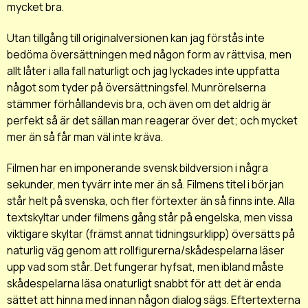
mycket bra.
Utan tillgång till originalversionen kan jag förstås inte
bedöma översättningen med någon form av rättvisa, men
allt låter i alla fall naturligt och jag lyckades inte uppfatta
något som tyder på översättningsfel. Munrörelserna
stämmer förhållandevis bra, och även om det aldrig är
perfekt så är det sällan man reagerar över det; och mycket
mer än så får man väl inte kräva.
Filmen har en imponerande svensk bildversion i några
sekunder, men tyvärr inte mer än så. Filmens titel i början
står helt på svenska, och fler förtexter än så finns inte. Alla
textskyltar under filmens gång står på engelska, men vissa
viktigare skyltar (främst annat tidningsurklipp) översätts på
naturlig väg genom att rollfigurerna/skådespelarna läser
upp vad som står. Det fungerar hyfsat, men ibland måste
skådespelarna läsa onaturligt snabbt för att det är enda
sättet att hinna med innan någon dialog sägs. Eftertexterna