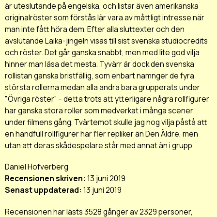
är uteslutande på engelska, och listar även amerikanska
originalröster som förstås lär vara av måttligt intresse när
man inte fått höra dem. Efter alla sluttexter och den
avslutande Laika-jingeln visas till sist svenska studiocredits
och röster. Det går ganska snabbt, men med lite god vilja
hinner man läsa det mesta. Tyvärr är dock den svenska
rollistan ganska bristfällig, som enbart namnger de fyra
största rollerna medan alla andra bara grupperats under
"Övriga röster" - detta trots att ytterligare några rollfigurer
har ganska stora roller som medverkat i många scener
under filmens gång. Tvärtemot skulle jag nog vilja påstå att
en handfull rollfigurer har fler repliker än Den Äldre, men
utan att deras skådespelare står med annat än i grupp.
Daniel Hofverberg
Recensionen skriven:
13 juni 2019
Senast uppdaterad:
13 juni 2019
Recensionen har lästs 3528 gånger av 2329 personer,