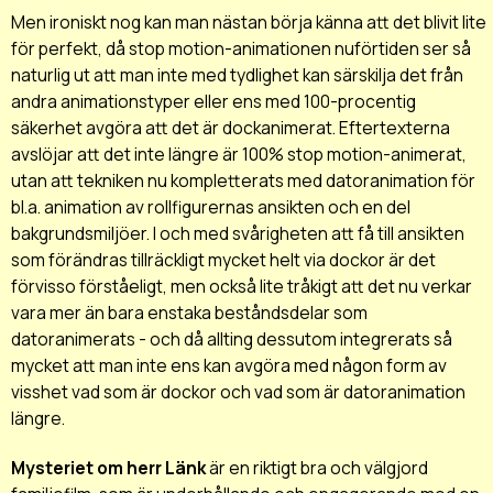
Men ironiskt nog kan man nästan börja känna att det blivit lite
för perfekt, då stop motion-animationen nuförtiden ser så
naturlig ut att man inte med tydlighet kan särskilja det från
andra animationstyper eller ens med 100-procentig
säkerhet avgöra att det är dockanimerat. Eftertexterna
avslöjar att det inte längre är 100% stop motion-animerat,
utan att tekniken nu kompletterats med datoranimation för
bl.a. animation av rollfigurernas ansikten och en del
bakgrundsmiljöer. I och med svårigheten att få till ansikten
som förändras tillräckligt mycket helt via dockor är det
förvisso förståeligt, men också lite tråkigt att det nu verkar
vara mer än bara enstaka beståndsdelar som
datoranimerats - och då allting dessutom integrerats så
mycket att man inte ens kan avgöra med någon form av
visshet vad som är dockor och vad som är datoranimation
längre.
Mysteriet om herr Länk
är en riktigt bra och välgjord