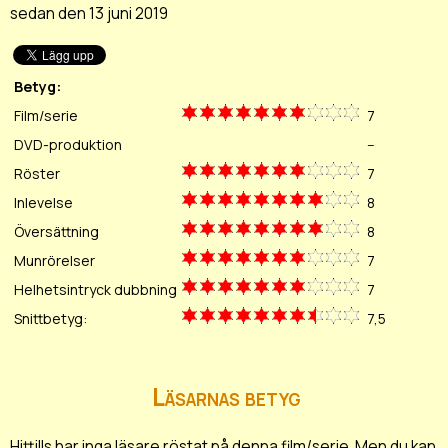
sedan den 13 juni 2019
Betyg:
Film/serie
7
DVD-produktion
--
Röster
7
Inlevelse
8
Översättning
8
Munrörelser
7
Helhetsintryck dubbning
7
Snittbetyg:
7,5
Läsarnas betyg
Hittills har inga läsare röstat på denna film/serie. Men du kan