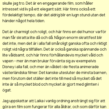
skulle jag tro. Det är en engagerande film, som håller
intresset vid liv på ett elegant sätt. Här finns också ett
fördelaktigt tempo, där det aldrig blir en lugn stund utan det
händer något hela tiden.
Det är charmigt och roligt, och här finns en del humor varför
man får skratta lite då och då. Någon enorm skrattfest blir
det inte, men det är i alla fall småroligt ganska ofta och riktigt
roligt vid några tillfällen. Det är också ganska spännande och
lite våldsamt, och här finns förhållandevis mycket våld och
vapen - mer än man brukar förvänta sig av exempelvis
Disney i alla fall, och mer än våldet i de flesta animerade
västerländska filmer. Det kanske utesluter de minsta barnen,
men förutom det ställer det inte till med så mycket då det
inte är så mycket blod och mycket är gjort med glimten i
ögat.
Jag uppskattar att Laika i vanlig ordning ansträngt sig för att
göra en film som fungerar för alla åldrar, och som därför kan