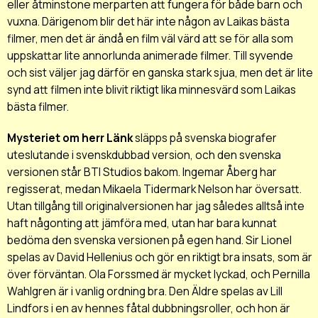
eller åtminstone merparten att fungera för både barn och
vuxna. Därigenom blir det här inte någon av Laikas bästa
filmer, men det är ändå en film väl värd att se för alla som
uppskattar lite annorlunda animerade filmer. Till syvende
och sist väljer jag därför en ganska stark sjua, men det är lite
synd att filmen inte blivit riktigt lika minnesvärd som Laikas
bästa filmer.
Mysteriet om herr Länk
släpps på svenska biografer
uteslutande i svenskdubbad version, och den svenska
versionen står BTI Studios bakom. Ingemar Åberg har
regisserat, medan Mikaela Tidermark Nelson har översatt.
Utan tillgång till originalversionen har jag således alltså inte
haft någonting att jämföra med, utan har bara kunnat
bedöma den svenska versionen på egen hand. Sir Lionel
spelas av David Hellenius och gör en riktigt bra insats, som är
över förväntan. Ola Forssmed är mycket lyckad, och Pernilla
Wahlgren är i vanlig ordning bra. Den Äldre spelas av Lill
Lindfors i en av hennes fåtal dubbningsroller, och hon är