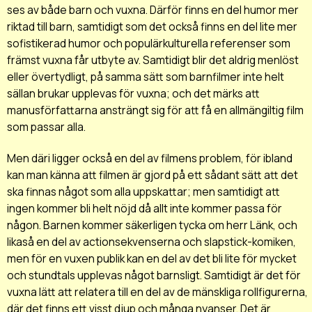
ses av både barn och vuxna. Därför finns en del humor mer
riktad till barn, samtidigt som det också finns en del lite mer
sofistikerad humor och populärkulturella referenser som
främst vuxna får utbyte av. Samtidigt blir det aldrig menlöst
eller övertydligt, på samma sätt som barnfilmer inte helt
sällan brukar upplevas för vuxna; och det märks att
manusförfattarna ansträngt sig för att få en allmängiltig film
som passar alla.
Men däri ligger också en del av filmens problem, för ibland
kan man känna att filmen är gjord på ett sådant sätt att det
ska finnas något som alla uppskattar; men samtidigt att
ingen kommer bli helt nöjd då allt inte kommer passa för
någon. Barnen kommer säkerligen tycka om herr Länk, och
likaså en del av actionsekvenserna och slapstick-komiken,
men för en vuxen publik kan en del av det bli lite för mycket
och stundtals upplevas något barnsligt. Samtidigt är det för
vuxna lätt att relatera till en del av de mänskliga rollfigurerna,
där det finns ett visst djup och många nyanser. Det är