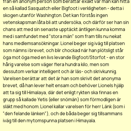
från en anonym person som berättar exakt var man kan hitta
en så kallad Sasquatch eller Bigfoot i verkligheten - detta i
skogen utanför Washington. Det kan förstås ingen
vetenskapsman låta bli att undersöka, och därför ser han sin
chans att med sin senaste upptäckt äntligen kunna komma
med i samfundet med "stora män" som fram tills nu nekat
hans medlemsansökningar. Lionel beger sig iväg till platsen
som nämns i brevet, och blir chockad när han plötsligt står
öga mot öga med en livs levande Bigfoot/Storfot - en stor
hårig varelse som väger flera hundra kilo, men som
dessutom verkar intelligent och är läs- och skrivkunnig.
Varelsen berättar att det är han som skrivit det anonyma
brevet, då han lever helt ensam och behöver Lionels hjälp
att ta sig till Himalaya, där det enligt rykten ska finnas en
grupp så kallade Yetis (eller snömän) som förmodligen är
släkt med honom. Lionel kallar varelsen för herr Länk (som i
"den felande länken"), och de båda beger sig tillsammans
iväg till den mytomspunna platsen i Himayala.