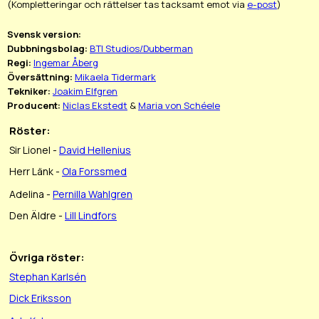
(Kompletteringar och rättelser tas tacksamt emot via
e-post
)
Svensk version:
Dubbningsbolag:
BTI Studios/Dubberman
Regi:
Ingemar Åberg
Översättning:
Mikaela Tidermark
Tekniker:
Joakim Elfgren
Producent:
Niclas Ekstedt
&
Maria von Schéele
Röster:
Sir Lionel -
David Hellenius
Herr Länk -
Ola Forssmed
Adelina -
Pernilla Wahlgren
Den Äldre -
Lill Lindfors
Övriga röster:
Stephan Karlsén
Dick Eriksson