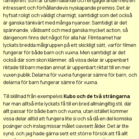
familjefilm, som är underhållande och engagerande med en
intressant och förhållandevis nyskapande premiss. Det är
hyfsat roligt och väldigt charmigt, samtidigt som det också
är ganska tänkvärt med många nyanser. Samtidigt är det
spännande, våldsamt och med ganska mycket action, så
därigenom finns det något för alla här. Filmteamet har
lyckats bredda målgruppen på ett skickligt sätt, varför filmen
fungerar för både barn och vuxna. Men samtidigt är det
också där som skon klämmer, då vissa delar är uppenbart
riktade till barn medan annat är uppenbart riktat till en mer
vuxen publik. Delarna för vuxna fungerar sämre för barn, och
delarna för barn fungerar sämre för vuxna.
Till skillnad från exempelvis
Kubo och de två strängarna
har man alltså inte lyckats få till en bred allmängiltig stil, där
allt passar för både barn och vuxna, utan istället kommer
vissa delar alltid att fungera lite si och så då en del komiska
poänger och inslag missar målet oavsett ålder. Det är lite
synd, och jag hade gärna sett ett större försök att få allt