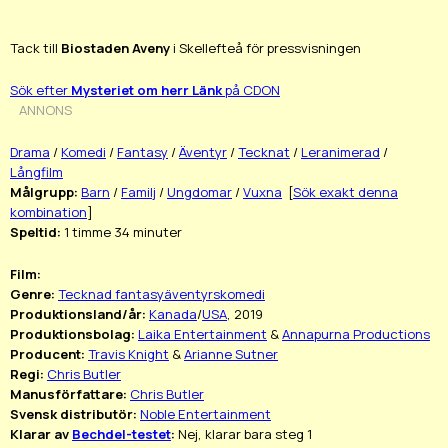
Tack till
Biostaden Aveny
i Skellefteå för pressvisningen
Sök efter
Mysteriet om herr Länk
på CDON
ANNONS
Drama
/
Komedi
/
Fantasy
/
Äventyr
/
Tecknat
/
Leranimerad
/
Långfilm
Målgrupp:
Barn
/
Familj
/
Ungdomar
/
Vuxna
[
Sök exakt denna
kombination
]
Speltid:
1 timme 34 minuter
Film:
Genre:
Tecknad fantasyäventyrskomedi
Produktionsland/år:
Kanada
/
USA
, 2019
Produktionsbolag:
Laika Entertainment
&
Annapurna Productions
Producent:
Travis Knight
&
Arianne Sutner
Regi:
Chris Butler
Manusförfattare:
Chris Butler
Svensk distributör:
Noble Entertainment
Klarar av
Bechdel-testet
:
Nej, klarar bara steg 1