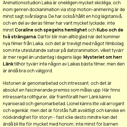
Animationsstudion Laika är onekligen mycket skickliga, och
inom genren dockanimation via stop motion-animering är de
minst sagt svårslagna. De har också hållit en hög lägstanivå,
och en del av deras filmer har varit mycket lyckade; inte
minst
Coraline och spegelns hemlighet
och
Kubo och de
två strängarna
. Därför blir man alltid glad när det kommer
nya filmer från Laika, och det är trevligt med något filmbolag
som inte uteslutande satsar på datoranimation, vilket tyvärr
är mer regel än undantag i dagens läge.
Mysteriet om herr
Länk
tillhör tyvärr inte någon av Laikas bästa filmer, men den
är ändå bra och välgjord.
Historien är genomarbetad och intressant, och det är
absolut en fascinerande premiss som målas upp. Här finns
intressanta rollfigurer, där framförallt herr Länk känns
nyanserad och genomarbetad. Lionel känns lite väl arrogant
och egenkär, men det är förstås fullt avsiktligt och kanske en
nödvändighet för storyn - fast icke desto mindre kan det
ändå bli lite för mycket med honom; inte minst för barnen