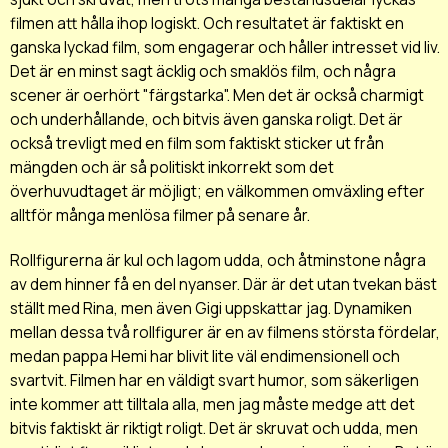
filmen att hålla ihop logiskt. Och resultatet är faktiskt en
ganska lyckad film, som engagerar och håller intresset vid liv.
Det är en minst sagt äcklig och smaklös film, och några
scener är oerhört "färgstarka". Men det är också charmigt
och underhållande, och bitvis även ganska roligt. Det är
också trevligt med en film som faktiskt sticker ut från
mängden och är så politiskt inkorrekt som det
överhuvudtaget är möjligt; en välkommen omväxling efter
alltför många menlösa filmer på senare år.
Rollfigurerna är kul och lagom udda, och åtminstone några
av dem hinner få en del nyanser. Där är det utan tvekan bäst
ställt med Rina, men även Gigi uppskattar jag. Dynamiken
mellan dessa två rollfigurer är en av filmens största fördelar,
medan pappa Hemi har blivit lite väl endimensionell och
svartvit. Filmen har en väldigt svart humor, som säkerligen
inte kommer att tilltala alla, men jag måste medge att det
bitvis faktiskt är riktigt roligt. Det är skruvat och udda, men