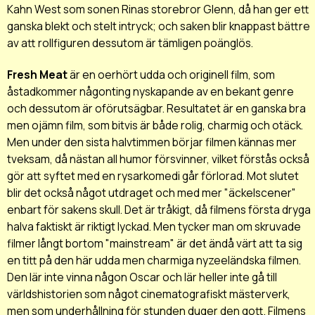
Kahn West som sonen Rinas storebror Glenn, då han ger ett
ganska blekt och stelt intryck; och saken blir knappast bättre
av att rollfiguren dessutom är tämligen poänglös.
Fresh Meat
är en oerhört udda och originell film, som
åstadkommer någonting nyskapande av en bekant genre
och dessutom är oförutsägbar. Resultatet är en ganska bra
men ojämn film, som bitvis är både rolig, charmig och otäck.
Men under den sista halvtimmen börjar filmen kännas mer
tveksam, då nästan all humor försvinner, vilket förstås också
gör att syftet med en rysarkomedi går förlorad. Mot slutet
blir det också något utdraget och med mer "äckelscener"
enbart för sakens skull. Det är tråkigt, då filmens första dryga
halva faktiskt är riktigt lyckad. Men tycker man om skruvade
filmer långt bortom "mainstream" är det ändå värt att ta sig
en titt på den här udda men charmiga nyzeeländska filmen.
Den lär inte vinna någon Oscar och lär heller inte gå till
världshistorien som något cinematografiskt mästerverk,
men som underhållning för stunden duger den gott. Filmens