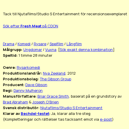
Tack till Njutafilms/Studio S Entertainment för recensionsexemplaret
Sök efter
Fresh Meat
på CDON
Drama
/
Komedi
/
Rysare
/
Spelfilm
/
Långfilm
Målgrupp:
Ungdomar
/
Vuxna
[
Sök exakt denna kombination
]
Speltid:
1 timme 28 minuter
Genre:
Rysarkomedi
Produktionsland/år:
Nya Zeeland
, 2012
Produktionsbolag:
The Gibson Group
Producent:
Dave Gibson
Regi:
Danny Mulheron
Manusförfattare:
Briar Grace Smith
, baserat på en grundstory av
Brad Abraham
&
Joseph O'Brien
Svensk distributör:
Njutafilms/Studio S Entertainment
Klarar av
Bechdel-testet
:
Ja, klarar alla tre steg
(Kompletteringar och rättelser tas tacksamt emot via
e-post
)