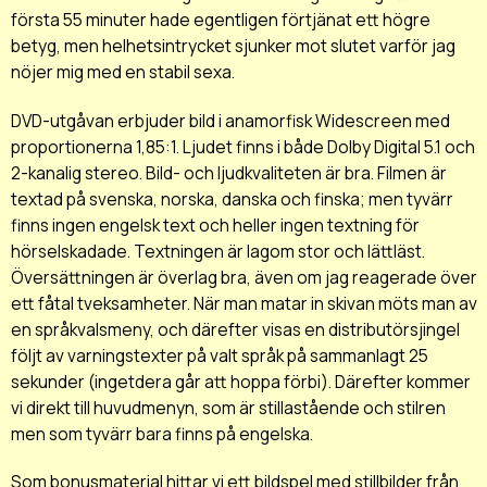
första 55 minuter hade egentligen förtjänat ett högre
betyg, men helhetsintrycket sjunker mot slutet varför jag
nöjer mig med en stabil sexa.
DVD-utgåvan erbjuder bild i anamorfisk Widescreen med
proportionerna 1,85:1. Ljudet finns i både Dolby Digital 5.1 och
2-kanalig stereo. Bild- och ljudkvaliteten är bra. Filmen är
textad på svenska, norska, danska och finska; men tyvärr
finns ingen engelsk text och heller ingen textning för
hörselskadade. Textningen är lagom stor och lättläst.
Översättningen är överlag bra, även om jag reagerade över
ett fåtal tveksamheter. När man matar in skivan möts man av
en språkvalsmeny, och därefter visas en distributörsjingel
följt av varningstexter på valt språk på sammanlagt 25
sekunder (ingetdera går att hoppa förbi). Därefter kommer
vi direkt till huvudmenyn, som är stillastående och stilren
men som tyvärr bara finns på engelska.
Som bonusmaterial hittar vi ett bildspel med stillbilder från