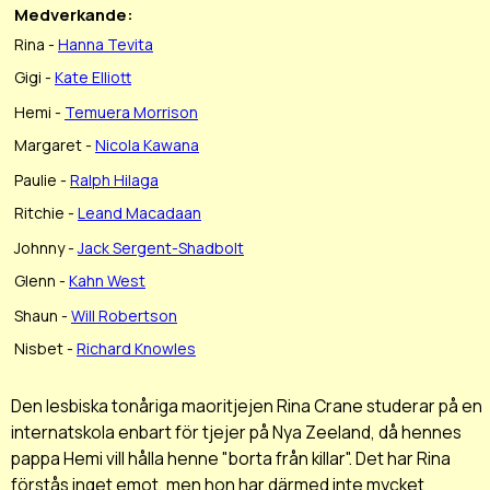
Medverkande:
Rina -
Hanna Tevita
Gigi -
Kate Elliott
Hemi -
Temuera Morrison
Margaret -
Nicola Kawana
Paulie -
Ralph Hilaga
Ritchie -
Leand Macadaan
Johnny -
Jack Sergent-Shadbolt
Glenn -
Kahn West
Shaun -
Will Robertson
Nisbet -
Richard Knowles
Den lesbiska tonåriga maoritjejen Rina Crane studerar på en
internatskola enbart för tjejer på Nya Zeeland, då hennes
pappa Hemi vill hålla henne "borta från killar". Det har Rina
förstås inget emot, men hon har därmed inte mycket