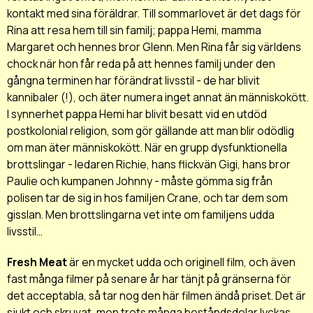
kontakt med sina föräldrar. Till sommarlovet är det dags för
Rina att resa hem till sin familj; pappa Hemi, mamma
Margaret och hennes bror Glenn. Men Rina får sig världens
chock när hon får reda på att hennes familj under den
gångna terminen har förändrat livsstil - de har blivit
kannibaler (!), och äter numera inget annat än människokött.
I synnerhet pappa Hemi har blivit besatt vid en utdöd
postkolonial religion, som gör gällande att man blir odödlig
om man äter människokött. När en grupp dysfunktionella
brottslingar - ledaren Richie, hans flickvän Gigi, hans bror
Paulie och kumpanen Johnny - måste gömma sig från
polisen tar de sig in hos familjen Crane, och tar dem som
gisslan. Men brottslingarna vet inte om familjens udda
livsstil...
Fresh Meat
är en mycket udda och originell film, och även
fast många filmer på senare år har tänjt på gränserna för
det acceptabla, så tar nog den här filmen ändå priset. Det är
sjukt och skruvat, men trots många beståndsdelar lyckas