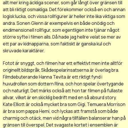
allt mer kring äckliga scener, som går långt över gränsen till
att bli riktigt osmakliga. Det förekommer också en och annan
logisk lucka, och vissa rollfigurer är heller inte lika viktiga som
andra. Sonen Glenn är exempelvis en både onödig och
endimensionell rollfigur, som egentligen inte tjänar något
större syfte i filmen alls. Då hade jag hellre velat se mer av
ett par av kidnapparna, som faktiskt är ganska kul och
skruvade karaktärer.
Fotot är snyggt, och filmen har ett effektivt men inte alltför
originellt bildspråk. Skådespelarinsatserna är överlag bra.
Filmdebuterande Hanna Tevita är ett riktigt fynd i
huvudrollen som dottern Rina, och hon spelar övertygande
och naturligt. Det märks också att hon tar filmen på fullaste
allvar, vilket är en skicklig bedrift med en så absurd story.
Kate Elliott är också mycket bra som Gigi. Temuera Morrison
är bra som pappa Hemi, och lyckas att framstå som både
charmig och otäck, men vid några tillfällen balanserar han på
gränsen till överspel. Det svagaste kortet i ensemblen är