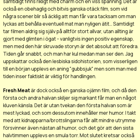
samtidigt finns rikligt med charm och en viss spänning. Det är
också en obehaglig och bitvis ganska otäck film, som vid
några scener blir så äcklig att man får vara tacksam om man
lyckas att behålla eventuell mat man nyligen ätit... Samtidigt
tar filmen aldrig sig själv på alltför stort allvar, utan allting är
gjort med glimten i ögat - vanligtvis ingen positiv egenskap,
men med den här skruvade storyn är det absolut att föredra.
Tiden går snabbt, och man har kul medan man ser den. Jag
uppskattar också den lesbiska sidohistorien, som visserligen
till en början upplevs en aning "gubbsjuk" men som man med
tiden inser faktiskt är viktig för handlingen.
Fresh Meat
är dock också en ganska ojämn film, och då den
första och andra halvan skiljer sig markant får man en något
kluven känsla. Det är utan tvekan den första halvan som är
mest lyckad, och som dessutom innehåller mer humor. I takt
med att kidnapparna/brottslingarna får allt mindre utrymme
försvinner även nästan all humor, och det gör att den sista
halvtimmen upplevs en smula torr. Mot slutet kretsar också